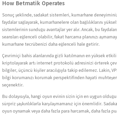
How Betmatik Operates
Sonuç şeklinde, sadakat sistemleri, kumarhane deneyiminizi
faydalar sağlayarak, kumarhanelere olan bağlılıklarını yükse
sistemlerinin sunduğu avantajlar yer alır. Ancak, bu faydala
seansları eğlenceli olabilir, fakat harcama planınızı aşmama
kumarhane tecrübenizi daha eğlenceli hale getirir.
Çevrimiçi bahis alanlarında gizli katılmanın en yüksek etkil
kriptolayarak artı internet protokolü adresinizi örterek çevr
bilgiler, üçüncü kişiler aracılığıyla takip edilemez. Lakin
bilgi korumanızı korumak perspektifinden hayati muhteşemliğe
seçenektir.
Bu dolayısıyla, hangi oyun evinin sizin için en uygun olduğ
sürpriz şaşkınlıklarla karşılaşmamanız için önemlidir. Sadaka
oyun oynamak veya daha fazla para harcamak, daha fazla p