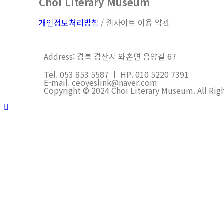
Choi Literary Museum
개인정보처리방침
/ 웹사이트 이용 약관
Address: 경북 경산시 와촌면 음양길 67
Tel. 053 853 5587 ㅣ HP. 010 5220 7391
E-mail. ceoyeslink@naver.com
Copyright © 2024 Choi Literary Museum. All Rig