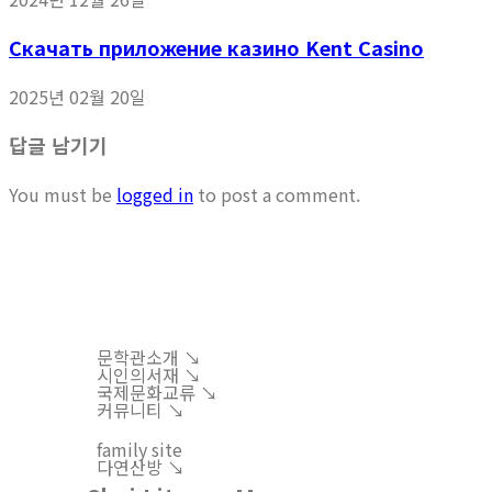
Скачать приложение казино Kent Casino
2025년 02월 20일
답글 남기기
You must be
logged in
to post a comment.
문학관소개 ↘︎
시인의서재 ↘︎
국제문화교류 ↘︎
커뮤니티 ↘︎
family site
다연산방 ↘︎