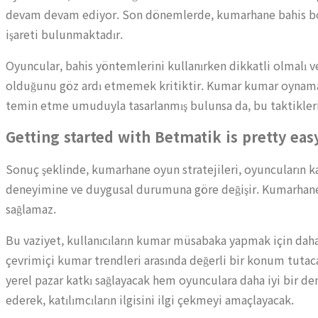
devam devam ediyor. Son dönemlerde, kumarhane bahis botları
işareti bulunmaktadır.
Oyuncular, bahis yöntemlerini kullanırken dikkatli olmalı v
olduğunu göz ardı etmemek kritiktir. Kumar kumar oynamak, 
temin etme umuduyla tasarlanmış bulunsa da, bu taktiklerin
Getting started with Betmatik is pretty eas
Sonuç şeklinde, kumarhane oyun stratejileri, oyuncuların ka
deneyimine ve duygusal durumuna göre değişir. Kumarhaneler
sağlamaz.
Bu vaziyet, kullanıcıların kumar müsabaka yapmak için daha 
çevrimiçi kumar trendleri arasında değerli bir konum tutaca
yerel pazar katkı sağlayacak hem oyunculara daha iyi bir d
ederek, katılımcıların ilgisini ilgi çekmeyi amaçlayacak.