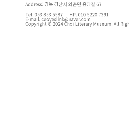
Address: 경북 경산시 와촌면 음양길 67
Tel. 053 853 5587 ㅣ HP. 010 5220 7391
E-mail. ceoyeslink@naver.com
Copyright © 2024 Choi Literary Museum. All Rig