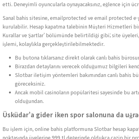
etti. Deneyimli oyuncularla oynayacaksınız, eğlence için üc
Sanal bahis sitesine, emailprotected ve email protected e-p
kurulabilir. Hesap kapatma talebinin Müşteri Hizmetleri biri
Kurallar ve Şartlar’ bölümünde belirtildiği gibi; site üyele
işlemi, kolaylıkla gerçekleştirilebilmektedir.
Bu butona tıklarsanız direkt olarak canlı bahis bürosun
Birazdan detaylarını verecek olduğumuz bilgileri kendi
Slotbar iletişim yöntemleri bakımından canlı bahis bü
göreceksiniz.
Ancak mobil casinoların popülaritesi sayesinde bu artı
olduğundan.
Üsküdar’a gider iken spor salonuna da uğr
Bu işlem için, online bahis platformuna Slotbar hesap kapatm
noktasında üyelerine 999 tl değerinde oldukça cazip bir pr