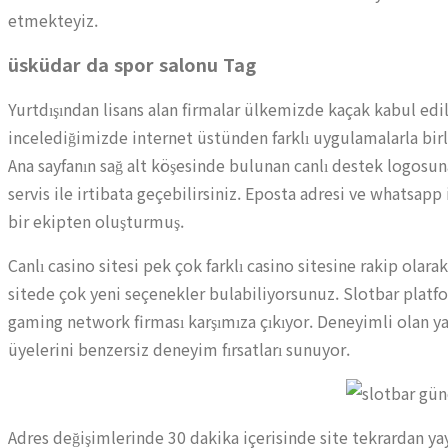
etmekteyiz.
üsküdar da spor salonu Tag
Yurtdışından lisans alan firmalar ülkemizde kaçak kabul edi
incelediğimizde internet üstünden farklı uygulamalarla birli
Ana sayfanın sağ alt köşesinde bulunan canlı destek logosuna
servis ile irtibata geçebilirsiniz. Eposta adresi ve whatsap
bir ekipten oluşturmuş.
Canlı casino sitesi pek çok farklı casino sitesine rakip ola
sitede çok yeni seçenekler bulabiliyorsunuz. Slotbar plat
gaming network firması karşımıza çıkıyor. Deneyimli olan yazı
üyelerini benzersiz deneyim fırsatları sunuyor.
Adres değişimlerinde 30 dakika içerisinde site tekrardan y