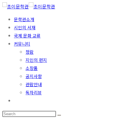
Skip
to
문학관소개
content
시인의 서재
국제 문화 교류
커뮤니티
청람
지인의 편지
소장품
공지사항
관람안내
독자리뷰
Toggle
website
search