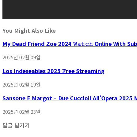
You Might Also Like
My Dead Friend Zoe 2024 𝚆𝚊𝚝𝚌𝚑 Online With Sub
2025년 02월 09일
Los Indeseables 2025 𝙵ree Streaming
2025년 02월 19일
Sansone E Margot – Due Cuccioli All’Opera 2025 M
2025년 02월 23일
답글 남기기