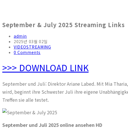
September & July 2025 Streaming Links
Post
admin
author:
Post
2025년 03월 02일
published:
Post
VIDEOSTREAMING
category:
Post
0 Comments
comments:
>>> DOWNLOAD LINK
September und Juli: Direktor Ariane Labed. Mit Mia Tharia
wird, beginnt ihre Schwester Juli ihre eigene Unabhängigke
Treffen sie alle testet.
September und Juli 2025 online ansehen HD