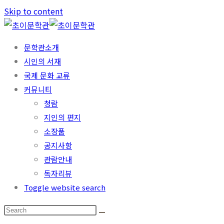
Skip to content
문학관소개
시인의 서재
국제 문화 교류
커뮤니티
청람
지인의 편지
소장품
공지사항
관람안내
독자리뷰
Toggle website search