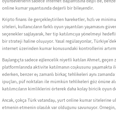
oyunseverlerin sadece internet bağlantısına değil de, benze
online kumar yaşantısında değerli bir bileşendir.
Kripto finans ile gerçekleştirilen hareketler, hızlı ve mi
siteleri, kullanıcıların farklı oyun yaşantıları yaşamasını güv
seçenekler sağlayarak, her tip katılımcıya yönelmeyi hedefli
bir strateji haline oluşuyor. Yasal regülasyonlar, Türkiye’d
internet üzerinden kumar konusundaki kontrollerini artırma
Başlangıçta sadece eğlencelik niyetli katılan Ahmet, geçen z
platformlarında aktivite katılmanın coşkusunu yaşamakta ile
ederken, benzer eş zamanlı birkaç tehlikeleri aynı zamanda
ipuçları, püf noktaları ile mümkün tehlikeleri göz önüne 
katılımcıların kimliklerini örterek daha kolay biricik oyu
Ancak, çokça Türk vatandaşı, yurt online kumar sitelerine 
etmenin etmenin olasılık var olduğunu savunuyor. Örneğin, A