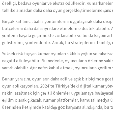
özelliği, bedava oyunlar ve ekstra ödüllerdir. Kumarhaneler,
tehlike almadan daha daha oyun gerçekleştirmelerine şans s
Birçok katılımcı, bahis yöntemlerini uygulayarak daha disipl
bütçelerini daha daha iyi idare etmelerine destek olabilir. 
yöntemi hayata geçirmekte zorlanabilir ve bu da kaybın artm
geliştirilmiş yöntemlerdir. Ancak, bu stratejilerin etkinli
Yüksek risk taşıyan kumar oyunları sıklıkla yoğun ve rahatsı
negatif etkileyebilir. Bu nedenle, oyuncuların özlerine sa
yararlı olabilir. Ağır nefes kabul etmek, oyuncuların gerilim 
Bunun yanı sıra, oyunların daha adil ve açık bir biçimde gö
oyun aplikasyonları, 2024’te Türkiye’deki dijital kumar yö
riskini azaltmak için çeşitli önlemler uygulamaya başlayacak
eğilim olarak çıkacak. Kumar platformlar, kamusal medya üz
üzerinden iletişimde katıldığı göz karşısına alındığında, bu t