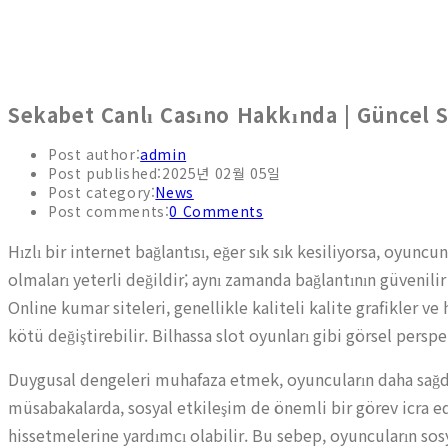
Sekabet Canlı Casıno Hakkında | Güncel S
Post author:
admin
Post published:
2025년 02월 05일
Post category:
News
Post comments:
0 Comments
Hızlı bir internet bağlantısı, eğer sık sık kesiliyorsa, oyu
olmaları yeterli değildir; aynı zamanda bağlantının güvenili
Online kumar siteleri, genellikle kaliteli kalite grafikler ve 
kötü değiştirebilir. Bilhassa slot oyunları gibi görsel persp
Duygusal dengeleri muhafaza etmek, oyuncuların daha sağduy
müsabakalarda, sosyal etkileşim de önemli bir görev icra ed
hissetmelerine yardımcı olabilir. Bu sebep, oyuncuların sos