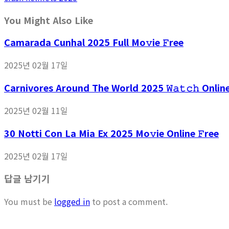
You Might Also Like
Camarada Cunhal 2025 Full Mo𝚟ie 𝙵ree
2025년 02월 17일
Carnivores Around The World 2025 𝚆𝚊𝚝𝚌𝚑 Onli
2025년 02월 11일
30 Notti Con La Mia Ex 2025 Mo𝚟ie Online 𝙵ree
2025년 02월 17일
답글 남기기
You must be
logged in
to post a comment.