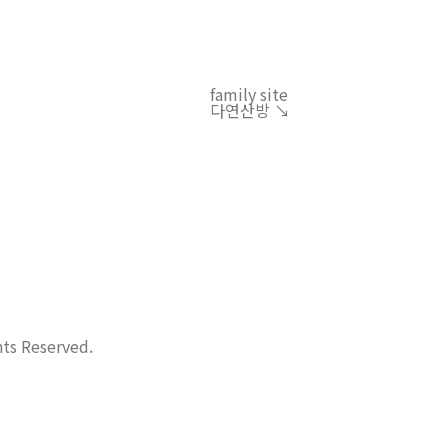
family site
다연산방 ↘︎
hts Reserved.