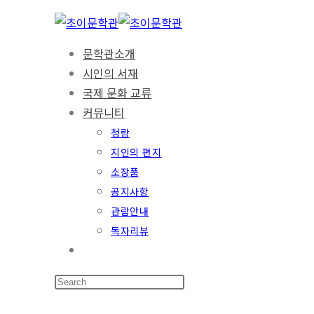
문학관소개
시인의 서재
국제 문화 교류
커뮤니티
청람
지인의 편지
소장품
공지사항
관람안내
독자리뷰