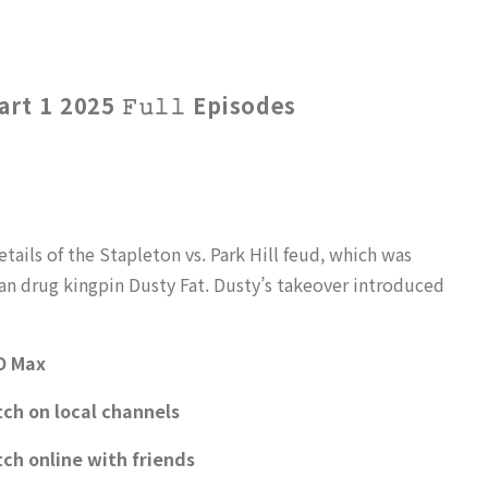
t 1 2025 𝙵𝚞𝚕𝚕 Episodes
ails of the Stapleton vs. Park Hill feud, which was
ian drug kingpin Dusty Fat. Dusty’s takeover introduced
O Max
ch on local channels
ch online with friends