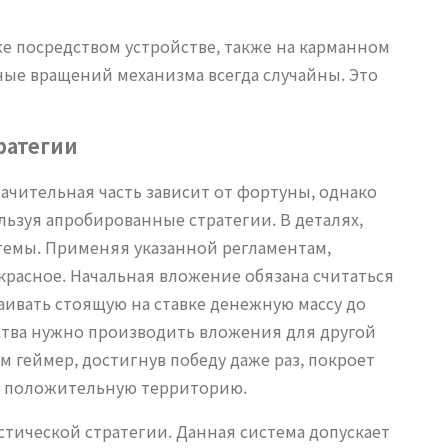
е посредством устройстве, также на карманном
ные вращений механизма всегда случайны. Это
ратегии
ачительная часть зависит от фортуны, однако
ьзуя апробированные стратегии. В деталях,
емы. Применяя указанной регламентам,
расное. Начальная вложение обязана считаться
ивать стоящую на ставке денежную массу до
ства нужно производить вложения для другой
м геймер, достигнув победу даже раз, покроет
а положительную территорию.
ической стратегии. Данная система допускает