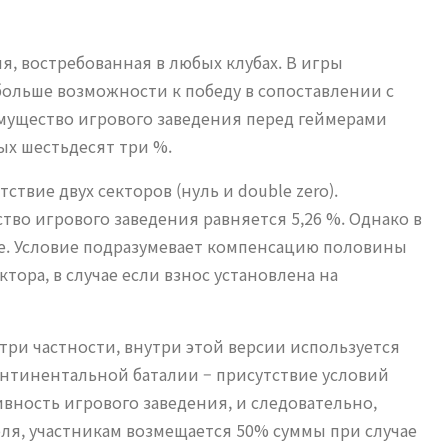
я, востребованная в любых клубах. В игры
 больше возможности к победу в сопоставлении с
мущество игрового заведения перед геймерами
ых шестьдесят три %.
твие двух секторов (нуль и double zero).
тво игрового заведения равняется 5,26 %. Однако в
е. Условие подразумевает компенсацию половины
тора, в случае если взнос установлена на
ри частности, внутри этой версии используется
континентальной баталии – присутствие условий
вность игрового заведения, и следовательно,
ля, участникам возмещается 50% суммы при случае