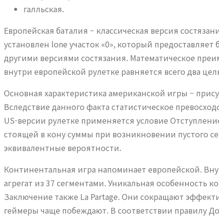
галльская.
Европейская баталия – классическая версия состязани
установлен lone участок «0», который предоставляет
другими версиями состязания. Математическое преи
внутри европейской рулетке равняется всего два цел
Основная характеристика американской игры – присутс
Вследствие данного факта статистическое превосходс
US-версии рулетке применяется условие Отступлени
стоящей в кону суммы при возникновении пустого сек
эквивалентные вероятности.
Континентальная игра напоминает европейской. Внут
агрегат из 37 сегментами. Уникальная особенность 
Заключение также La Partage. Они сокращают эффекти
геймеры чаще побеждают. В соответствии правилу До