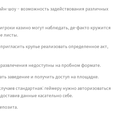
йн-шоу – возможность задействования различных
 игроки казино могут наблюдать, де-факто кружится
е листы.
пригласить крупье реализовать определенное акт,
 развлечения недоступны на пробном формате.
ть заведение и получить доступ на площадке.
случаев стандартная: геймеру нужно авторизоваться
доставив данные касательно себе.
епозита.