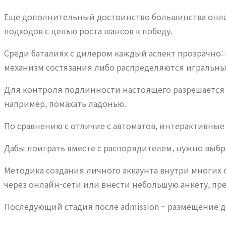
Еще дополнительный достоинство большинства онла
подходов с целью роста шансов к победу.
Среди баталиях с дилером каждый аспект прозрачно:
механизм состязания либо распределяются игральны
Для контроля подлинности настоящего разрешается 
например, помахать ладонью.
По сравнению с отличие с автоматов, интерактивные
Дабы поиграть вместе с распорядителем, нужно выбра
Методика создания личного аккаунта внутри многих 
через онлайн-сети или внести небольшую анкету, пре
Последующий стадия после admission – размещение д