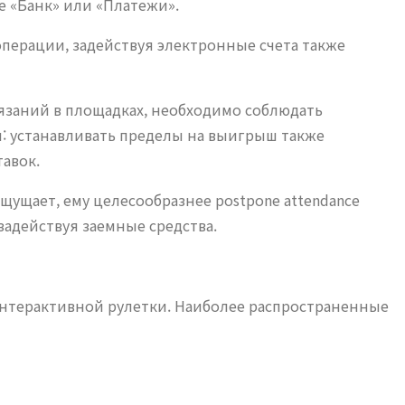
е «Банк» или «Платежи».
перации, задействуя электронные счета также
тязаний в площадках, необходимо соблюдать
: устанавливать пределы на выигрыш также
авок.
ощущает, ему целесообразнее postpone attendance
 задействуя заемные средства.
интерактивной рулетки. Наиболее распространенные