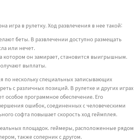
на игра в рулетку. Ход развлечения в нее такой:
елают беты. В развлечении доступно размещать
сла или нечет.
 на котором он замирает, становится выигрышным.
получают выплаты.
ся по нескольку специальных записывающих
реть с различных позиций. В рулетке и других играх
ует особое программное обеспечение. Его
вершения ошибок, соединенных с человеческими
ного софта повышает скорость ход геймплея.
реальных площадок. геймеры, расположенные рядом
лером, также соперник с другом.