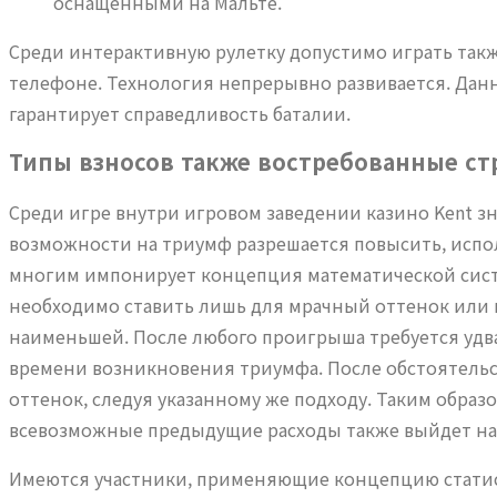
оснащенными на Мальте.
Среди интерактивную рулетку допустимо играть такж
телефоне. Технология непрерывно развивается. Дан
гарантирует справедливость баталии.
Типы взносов также востребованные ст
Среди игре внутри игровом заведении казино Kent зн
возможности на триумф разрешается повысить, испол
многим импонирует концепция математической сист
необходимо ставить лишь для мрачный оттенок или к
наименьшей. После любого проигрыша требуется удва
времени возникновения триумфа. После обстоятель
оттенок, следуя указанному же подходу. Таким образо
всевозможные предыдущие расходы также выйдет н
Имеются участники, применяющие концепцию статист