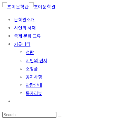
문학관소개
시인의 서재
국제 문화 교류
커뮤니티
청람
지인의 편지
소장품
공지사항
관람안내
독자리뷰