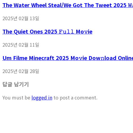
The Water Wheel Steal/We Got The Tweet 2025 𝚆𝚊
2025년 02월 13일
The Quiet Ones 2025 𝙵𝚞𝚕𝚕 Mo𝚟ie
2025년 02월 11일
Um Filme Minecraft 2025 Mo𝚟ie Dow𝚗load Onlin
2025년 02월 28일
답글 남기기
You must be
logged in
to post a comment.