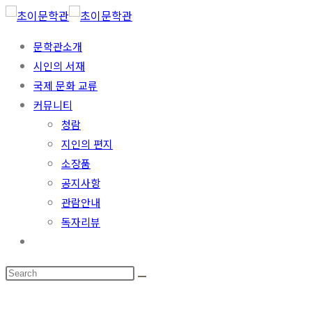
문학관소개
시인의 서재
국제 문화 교류
커뮤니티
청람
지인의 편지
소장품
공지사항
관람안내
독자리뷰