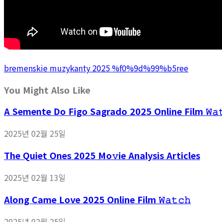
bremenskie muzykanty 2025 %f0%9d%99%b5ree
You Might Also Like
A Semente Do Figo Sagrado 2025 Online Film 𝚆𝚊𝚝
2025년 02월 25일
The Quiet Ones 2025 Mo𝚟ie Analysis Articles
2025년 02월 13일
Along Came Love 2025 Online Film 𝚆𝚊𝚝𝚌𝚑
2025년 02월 25일