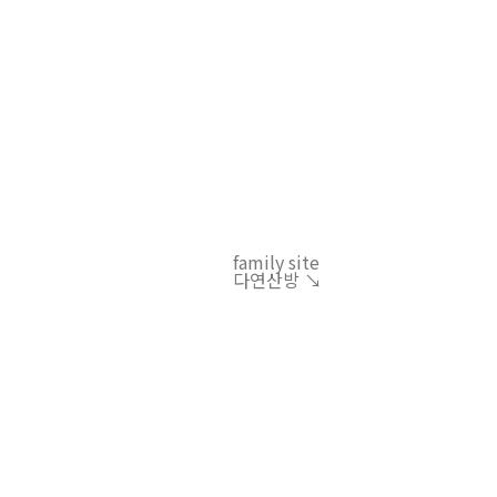
family site
다연산방 ↘︎