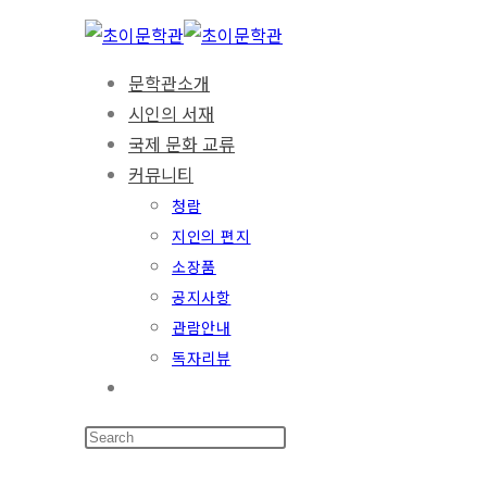
문학관소개
시인의 서재
국제 문화 교류
커뮤니티
청람
지인의 편지
소장품
공지사항
관람안내
독자리뷰