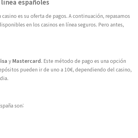
 línea españoles
casino es su oferta de pagos. A continuación, repasamos
ponibles en los casinos en línea seguros. Pero antes,
isa
y
Mastercard
. Este método de pago es una opción
depósitos pueden ir de uno a 10€, dependiendo del casino,
dia.
spaña son: