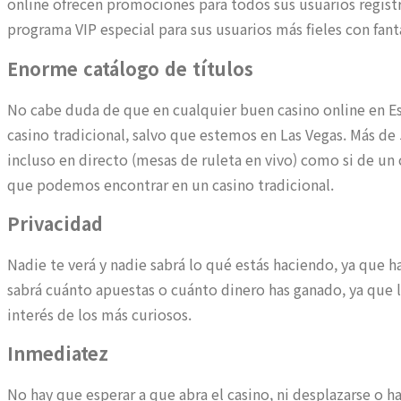
online ofrecen promociones para todos sus usuarios regist
programa VIP especial para sus usuarios más fieles con fant
Enorme catálogo de títulos
No cabe duda de que en cualquier buen casino online en 
casino tradicional, salvo que estemos en Las Vegas. Más de 
incluso en directo (mesas de ruleta en vivo) como si de un c
que podemos encontrar en un casino tradicional.
Privacidad
Nadie te verá y nadie sabrá lo qué estás haciendo, ya que 
sabrá cuánto apuestas o cuánto dinero has ganado, ya que 
interés de los más curiosos.
Inmediatez
No hay que esperar a que abra el casino, ni desplazarse o h