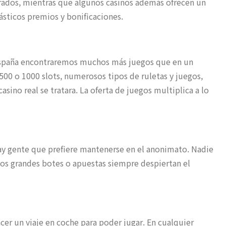
rados, mientras que algunos casinos además ofrecen un
ásticos premios y bonificaciones.
España encontraremos muchos más juegos que en un
500 o 1000 slots, numerosos tipos de ruletas y juegos,
asino real se tratara. La oferta de juegos multiplica a lo
hay gente que prefiere mantenerse en el anonimato. Nadie
los grandes botes o apuestas siempre despiertan el
acer un viaje en coche para poder jugar. En cualquier