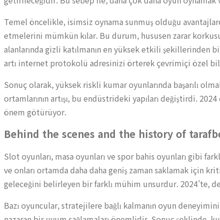
getirileceğidir. Bu sebep ile, daha çok daha oyun oynamak
Temel öncelikle, isimsiz oynama sunmuş olduğu avantajlard
etmelerini mümkün kılar. Bu durum, hususen zarar korkusu 
alanlarında gizli katılmanın en yüksek etkili şekillerinden 
artı internet protokolü adresinizi örterek çevrimiçi özel bilgi
Sonuç olarak, yüksek riskli kumar oyunlarında başarılı olmak
ortamlarının artışı, bu endüstrideki yapıları değiştirdi. 20
önem götürüyor.
Behind the scenes and the history of tarafb
Slot oyunları, masa oyunları ve spor bahis oyunları gibi fark
ve onları ortamda daha daha geniş zaman saklamak için kriti
geleceğini belirleyen bir farklı mühim unsurdur. 2024’te, d
Bazı oyuncular, stratejilere bağlı kalmanın oyun deneyimini 
nazaran bir uyum sağlamaları önemlidir. Sonuç şeklinde, kum