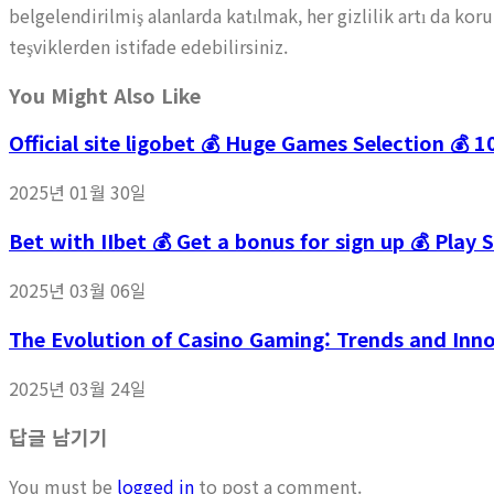
belgelendirilmiş alanlarda katılmak, her gizlilik artı da ko
teşviklerden istifade edebilirsiniz.
You Might Also Like
Official site ligobet 💰 Huge Games Selection 💰 1
2025년 01월 30일
Bet with IIbet 💰 Get a bonus for sign up 💰 Play 
2025년 03월 06일
The Evolution of Casino Gaming: Trends and Inn
2025년 03월 24일
답글 남기기
You must be
logged in
to post a comment.