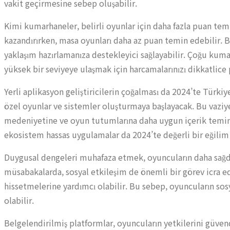
vakit geçirmesine sebep oluşabilir.
Kimi kumarhaneler, belirli oyunlar için daha fazla puan temin
kazandırırken, masa oyunları daha az puan temin edebilir. 
yaklaşım hazırlamanıza destekleyici sağlayabilir. Çoğu kum
yüksek bir seviyeye ulaşmak için harcamalarınızı dikkatlice 
Yerli aplikasyon geliştiricilerin çoğalması da 2024’te Türki
özel oyunlar ve sistemler oluşturmaya başlayacak. Bu vaziye
medeniyetine ve oyun tutumlarına daha uygun içerik temin ed
ekosistem hassas uygulamalar da 2024’te değerli bir eğilim ş
Duygusal dengeleri muhafaza etmek, oyuncuların daha sağduy
müsabakalarda, sosyal etkileşim de önemli bir görev icra ed
hissetmelerine yardımcı olabilir. Bu sebep, oyuncuların sos
olabilir.
Belgelendirilmiş platformlar, oyuncuların yetkilerini güv