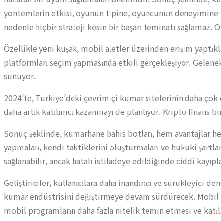
yöntemlerin etkisi, oyunun tipine, oyuncunun deneyimine v
nedenle hiçbir strateji kesin bir başarı teminatı sağlamaz. 
Özellikle yeni kuşak, mobil aletler üzerinden erişim yaptıkl
platformları seçim yapmasında etkili gerçekleşiyor. Gelen
sunuyor.
2024’te, Türkiye’deki çevrimiçi kumar sitelerinin daha çok 
daha artık katılımcı kazanmayı de planlıyor. Kripto finans 
Sonuç şeklinde, kumarhane bahis botları, hem avantajlar hem
yapmaları, kendi taktiklerini oluşturmaları ve hukuki şartla
sağlanabilir, ancak hatalı istifadeye edildiğinde ciddi kayıpla
Geliştiriciler, kullanıcılara daha inandırıcı ve sürükleyici de
kumar endüstrisini değiştirmeye devam sürdürecek. Mobil ale
mobil programların daha fazla nitelik temin etmesi ve katı