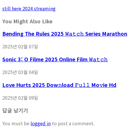
still here 2024 streaming
You Might Also Like
Bending The Rules 2025 𝚆𝚊𝚝𝚌𝚑 Series Marathon
2025년 02월 07일
Sonic 3: O Filme 2025 Online Film 𝚆𝚊𝚝𝚌𝚑
2025년 03월 04일
Love Hurts 2025 Dow𝚗load 𝙵𝚞𝚕𝚕 Mo𝚟ie Hd
2025년 02월 09일
답글 남기기
You must be
logged in
to post a comment.