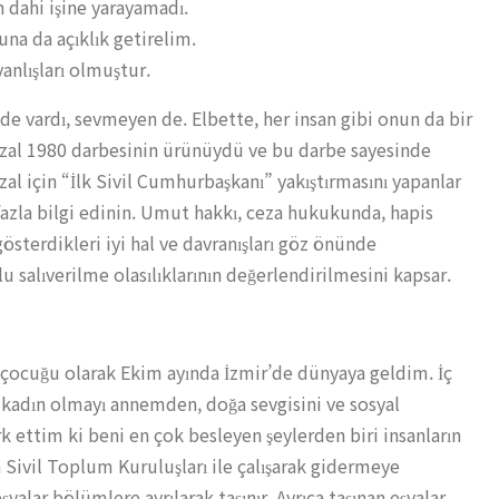
 dahi işine yarayamadı.
na da açıklık getirelim.
anlışları olmuştur.
 vardı, sevmeyen de. Elbette, her insan gibi onun da bir
, Özal 1980 darbesinin ürünüydü ve bu darbe sayesinde
l için “İlk Sivil Cumhurbaşkanı” yakıştırmasını yapanlar
 fazla bilgi edinin. Umut hakkı, ceza hukukunda, hapis
österdikleri iyi hal ve davranışları göz önünde
u salıverilme olasılıklarının değerlendirilmesini kapsar.
 çocuğu olarak Ekim ayında İzmir’de dünyaya geldim. İç
 kadın olmayı annemden, doğa sevgisini ve sosyal
 ettim ki beni en çok besleyen şeylerden biri insanların
a Sivil Toplum Kuruluşları ile çalışarak gidermeye
yalar bölümlere ayrılarak taşınır. Ayrıca taşınan eşyalar