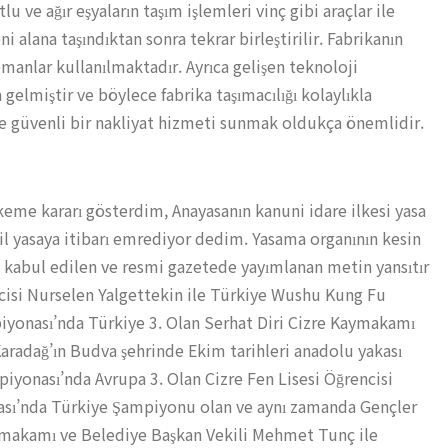
ve ağır eşyaların taşım işlemleri vinç gibi araçlar ile
i alana taşındıktan sonra tekrar birleştirilir. Fabrikanın
ipmanlar kullanılmaktadır. Ayrıca gelişen teknoloji
elmiştir ve böylece fabrika taşımacılığı kolaylıkla
e güvenli bir nakliyat hizmeti sunmak oldukça önemlidir.
eme kararı gösterdim, Anayasanın kanuni idare ilkesi yasa
il yasaya itibarı emrediyor dedim. Yasama organının kesin
 kabul edilen ve resmi gazetede yayımlanan metin yansıtır
ncisi Nurselen Yalgettekin ile Türkiye Wushu Kung Fu
onası’nda Türkiye 3. Olan Serhat Diri Cizre Kaymakamı
aradağ’ın Budva şehrinde Ekim tarihleri anadolu yakası
yonası’nda Avrupa 3. Olan Cizre Fen Lisesi Öğrencisi
ası’nda Türkiye Şampiyonu olan ve aynı zamanda Gençler
ymakamı ve Belediye Başkan Vekili Mehmet Tunç ile