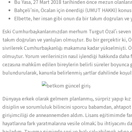
Bu Yasa, 27 Mart 2018 tarihinden önce mezun olanların
Bahçeli’nin, Öcalan için önerdiği (UMUT HAKKI) konusu
Elbette, her insan gibi onun da bir takım doğruları ve y
Eski Cumhurbaşkanlarımızdan merhum Turgut Özal’ı seven de
takım doğruları ve yanlışları olmuştur. Bu bir gerçektir ki
sivrilerek Cumhurbaşkanlığı makamına kadar yükselmişti. Öza
olmuştur. Yorum verilerinizin nasıl işlendiği hakkında daha
cezasına mahkûm edilen bireylerin belirli süreler boyunca g
bulundurularak, kanunla belirlenmiş şartlar dahilinde koşull
Dünyaya erkek olarak gelmem planlanmış, sürpriz yapıp kız
disiplin ve sorumluluk bilincini sporcu babamdan, ahtapot
girişimciliği de anneannemden aldım. Lisans eğitimimde fark
hayatlarına fark yaratmalarına vesile olmak; bu ihtiyacımı d
başladım. Taşınma gününde seri ve hızlı çalışabilmek adına eş