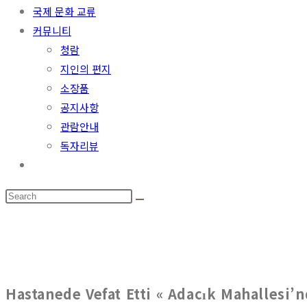
국제 문화 교류
커뮤니티
청람
지인의 편지
소장품
공지사항
관람안내
독자리뷰
Hastanede Vefat Etti « Adacık Mahallesi’