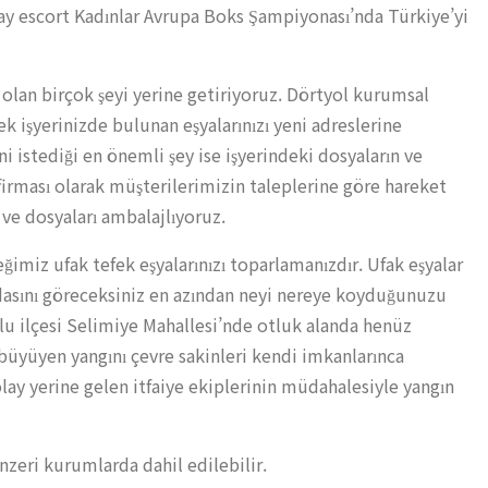
ray escort Kadınlar Avrupa Boks Şampiyonası’nda Türkiye’yi
 olan birçok şeyi yerine getiriyoruz. Dörtyol kurumsal
rek işyerinizde bulunan eşyalarınızı yeni adreslerine
i istediği en önemli şey ise işyerindeki dosyaların ve
 firması olarak müşterilerimizin taleplerine göre hareket
ve dosyaları ambalajlıyoruz.
ğimiz ufak tefek eşyalarınızı toparlamanızdır. Ufak eşyalar
ydasını göreceksiniz en azından neyi nereye koyduğunuzu
roğlu ilçesi Selimiye Mahallesi’nde otluk alanda henüz
 büyüyen yangını çevre sakinleri kendi imkanlarınca
lay yerine gelen itfaiye ekiplerinin müdahalesiyle yangın
nzeri kurumlarda dahil edilebilir.