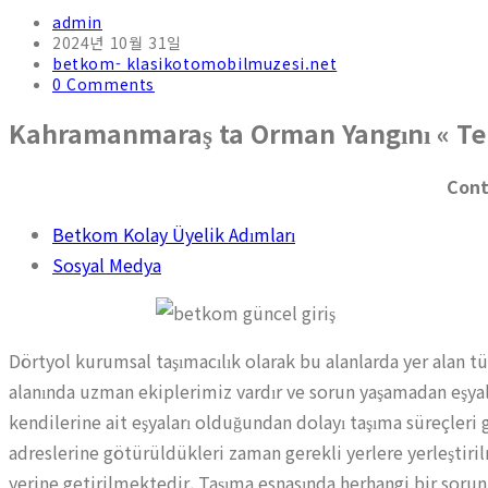
admin
2024년 10월 31일
betkom- klasikotomobilmuzesi.net
0 Comments
Kahramanmaraş ta Orman Yangını « T
Cont
Betkom Kolay Üyelik Adımları
Sosyal Medya
Dörtyol kurumsal taşımacılık olarak bu alanlarda yer alan 
alanında uzman ekiplerimiz vardır ve sorun yaşamadan eşyalar
kendilerine ait eşyaları olduğundan dolayı taşıma süreçleri g
adreslerine götürüldükleri zaman gerekli yerlere yerleştiri
yerine getirilmektedir. Taşıma esnasında herhangi bir soru