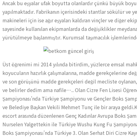
Ancak bu eşyalar ufak boyutta olanlardır çünkü büyük boyutlu 
yapılmaktadır. Fabrikanın içerisindeki stantlar sökülür ve yen
makineleri için ise ağır eşyaları kaldıran vinçler ve diğer ek
sayesinde kullanılan ekipmanlarda da değişiklikler meydana g
yürütülmeye başlanmıştır. Kurumsal taşımacılık işlemlerind
Üst öğrenimi mi 2014 yılında bitirdim, yüzlerce emsal mahk
koyucuların hazırlık çalışmalarına, madde gerekçelerine değ
ve son görüşünü madde gerekçeleri değil mecliste oylanan,
ve belirler dedim ama nafile….. Olan Cizre Fen Lisesi Öğre
Şampiyonası’nda Türkiye Şampiyonu ve Gençler Boks Şampiy
ve Belediye Başkan Vekili Mehmet Tunç ile bir araya geldi.K
escort arasında düzenlenen Genç Kadınlar Avrupa Boks Şampi
Nurselen Yalgettekin ile Türkiye Wushu Kung Fu Şampiyon
Boks Şampiyonası’nda Türkiye 3. Olan Serhat Diri Cizre Ka