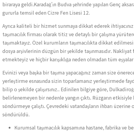
biraraya geldi.Karadağ’ın Budva şehrinde yapılan Genç aksa
gururla temsil eden Cizre Fen Lisesi 12.
Ayrıca kaliteli bir hizmet sunmaya dikkat ederek ihtiyacınız
taşımacılık firması olarak titiz ve detaylı bir çalışma yürüte
taşımaktayız. Özel kurumların taşımacılıkta dikkat edilmesin
dosya arşivlerinin düzgün bir şekilde taşınmasıdır. Nakliyat
etmekteyiz ve hiçbir karışıklığa neden olmadan tüm eşyalar 
Evinizi veya başka bir taşıma yapacağınız zaman size önerece
yerleştirme esnasında sizin toparlamanız yerleştirmede fa
bilip o şekilde çalışırsınız.. Edinilen bilgiye göre, Dulkadi
belirlenemeyen bir nedenle yangın çıktı. Rüzgarın etkisiyle
söndürmeye çalıştı. Çevredeki vatandaşların ihbarı üzerine o
söndürüldü.
Kurumsal taşımacılık kapsamına hastane, fabrika ve be