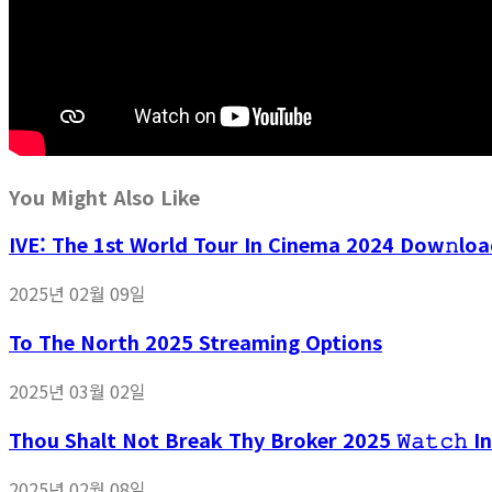
You Might Also Like
IVE: The 1st World Tour In Cinema 2024 Dow𝚗loa
2025년 02월 09일
To The North 2025 Streaming Options
2025년 03월 02일
Thou Shalt Not Break Thy Broker 2025 𝚆𝚊𝚝𝚌𝚑 I
2025년 02월 08일