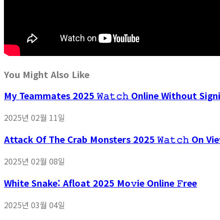
You Might Also Like
My Teammates 2025 𝚆𝚊𝚝𝚌𝚑 Online Without Sign
2025년 02월 11일
Attack Of The Crab Monsters 2025 𝚆𝚊𝚝𝚌𝚑 On V
2025년 02월 08일
White Snake: Afloat 2025 Mo𝚟ie Online 𝙵ree
2025년 03월 04일