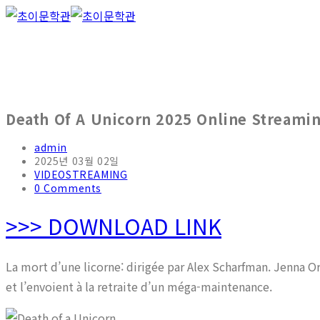
Skip
to
content
Death Of A Unicorn 2025 Online Streami
Post
admin
author:
Post
2025년 03월 02일
published:
Post
VIDEOSTREAMING
category:
Post
0 Comments
comments:
>>> DOWNLOAD LINK
La mort d’une licorne: dirigée par Alex Scharfman. Jenna Ort
et l’envoient à la retraite d’un méga-maintenance.