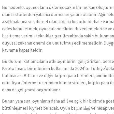
Bu nedenle, oyuncuların özlerine sakin bir mekan oluşturm
olan faktörlerden yabancı durmaları yararlı olabilir. Ağır ne
azaltmalarına ve zihinsel olarak daha huzurlu bir hale varma
nefes kabul etmek, oyuncuların fikrini düzenlemelerine ve 
basit ama verimli teknikler, gerilim altında sakin bulunmanı
duyusal zekanın önemi de unutulmuş edilmemelidir. Duygusal 
kavrama kapasiteidir.
Bu durum, katılımcıların etkileşimlerini geliştirirken, benz
Kripto finans birimlerinin kullanımı da 2024’te Türkiye’dek
bulunacak. Bitcoin ve diğer kripto para birimleri, anonimlik
ediniliyor. İnternet üzerinden kumar siteleri, kripto para i
daha da gelişmesi öngörülüyor.
Bunun yanı sıra, oyunların daha adil ve açık bir biçimde gö
bütünleşmesi kıymet bulacak. Oyun bağımlılığı ve hesap vere