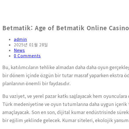
Betmatik: Age of Betmatik Online Casino
admin
2025년 01월 28일
News
0 Comments
Bu, katılımcıların tehlike almadan daha daha oyun gerçekleşt
bir dönem içinde özgün bir tutar masraf yaparken ekstra ödül
planlarının önemli bir faydasıdır.
Bu vaziyet, ve yerel pazar katkı sağlayacak hem oyunculara 
Türk medeniyetine ve oyun tutumlarına daha uygun içerik te
amaçlayacak. Son en son, dijital kumar endüstrisinde sürek
bir eğilim şeklinde gelecek. Kumar siteleri, ekolojik yansıma