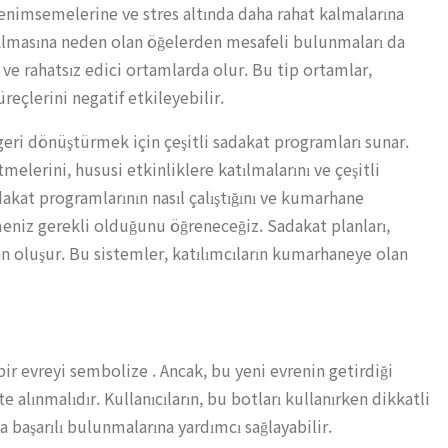
benimsemelerine ve stres altında daha rahat kalmalarına
ayılmasına neden olan öğelerden mesafeli bulunmaları da
 ve rahatsız edici ortamlarda olur. Bu tip ortamlar,
reçlerini negatif etkileyebilir.
eri dönüştürmek için çeşitli sadakat programları sunar.
elerini, hususi etkinliklere katılmalarını ve çeşitli
akat programlarının nasıl çalıştığını ve kumarhane
meniz gerekli olduğunu öğreneceğiz. Sadakat planları,
an oluşur. Bu sistemler, katılımcıların kumarhaneye olan
ir evreyi sembolize . Ancak, bu yeni evrenin getirdiği
te alınmalıdır. Kullanıcıların, bu botları kullanırken dikkatli
 başarılı bulunmalarına yardımcı sağlayabilir.