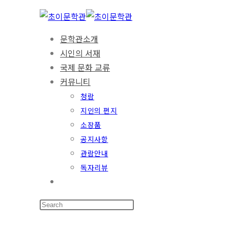
문학관소개
시인의 서재
국제 문화 교류
커뮤니티
청람
지인의 편지
소장품
공지사항
관람안내
독자리뷰