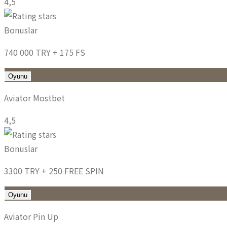
4,5
Bonuslar
740 000 TRY + 175 FS
Oyunu
Aviator Mostbet
4,5
Bonuslar
3300 TRY + 250 FREE SPIN
Oyunu
Aviator Pin Up