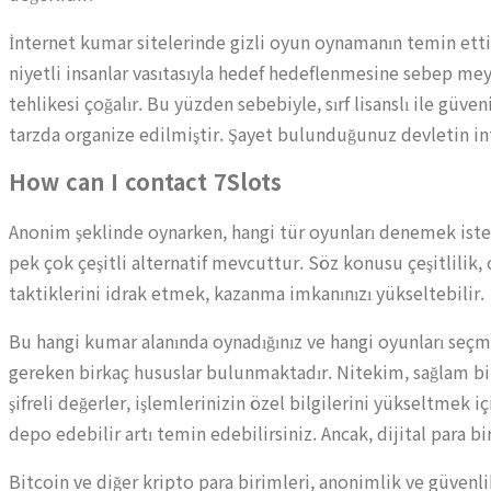
İnternet kumar sitelerinde gizli oyun oynamanın temin ettiğ
niyetli insanlar vasıtasıyla hedef hedeflenmesine sebep me
tehlikesi çoğalır. Bu yüzden sebebiyle, sırf lisanslı ile güv
tarzda organize edilmiştir. Şayet bulunduğunuz devletin i
How can I contact 7Slots
Anonim şeklinde oynarken, hangi tür oyunları denemek istediğ
pek çok çeşitli alternatif mevcuttur. Söz konusu çeşitlilik
taktiklerini idrak etmek, kazanma imkanınızı yükseltebilir.
Bu hangi kumar alanında oynadığınız ve hangi oyunları seçmek
gereken birkaç hususlar bulunmaktadır. Nitekim, sağlam bir
şifreli değerler, işlemlerinizin özel bilgilerini yükseltmek 
depo edebilir artı temin edebilirsiniz. Ancak, dijital para 
Bitcoin ve diğer kripto para birimleri, anonimlik ve güvenlik