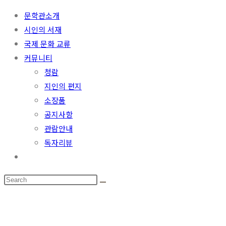
문학관소개
시인의 서재
국제 문화 교류
커뮤니티
청람
지인의 편지
소장품
공지사항
관람안내
독자리뷰