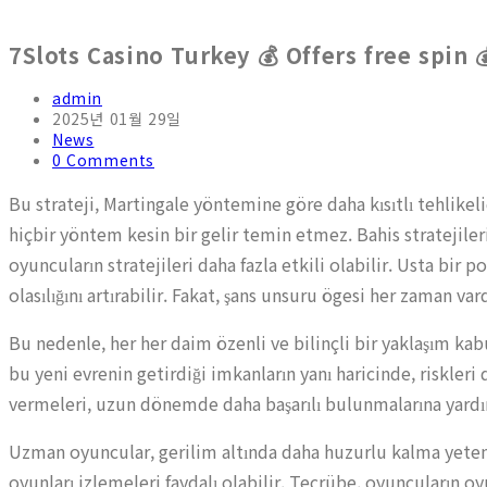
7Slots Casino Turkey 💰 Offers free spin 
admin
2025년 01월 29일
News
0 Comments
Bu strateji, Martingale yöntemine göre daha kısıtlı tehlikel
hiçbir yöntem kesin bir gelir temin etmez. Bahis stratejiler
oyuncuların stratejileri daha fazla etkili olabilir. Usta bi
olasılığını artırabilir. Fakat, şans unsuru ögesi her zaman var
Bu nedenle, her her daim özenli ve bilinçli bir yaklaşım ka
bu yeni evrenin getirdiği imkanların yanı haricinde, riskleri d
vermeleri, uzun dönemde daha başarılı bulunmalarına yardım
Uzman oyuncular, gerilim altında daha huzurlu kalma yetene
oyunları izlemeleri faydalı olabilir. Tecrübe, oyuncuların oy