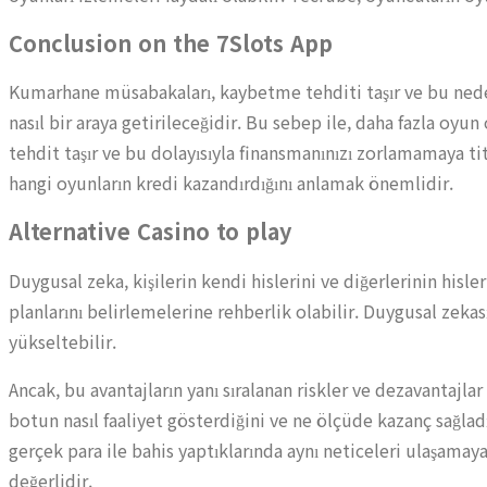
Conclusion on the 7Slots App
Kumarhane müsabakaları, kaybetme tehditi taşır ve bu nede
nasıl bir araya getirileceğidir. Bu sebep ile, daha fazla o
tehdit taşır ve bu dolayısıyla finansmanınızı zorlamamaya 
hangi oyunların kredi kazandırdığını anlamak önemlidir.
Alternative Casino to play
Duygusal zeka, kişilerin kendi hislerini ve diğerlerinin hisl
planlarını belirlemelerine rehberlik olabilir. Duygusal zekası
yükseltebilir.
Ancak, bu avantajların yanı sıralanan riskler ve dezavantaj
botun nasıl faaliyet gösterdiğini ve ne ölçüde kazanç sağlad
gerçek para ile bahis yaptıklarında aynı neticeleri ulaşam
değerlidir.