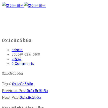
0x1c8c5b6a
admin
2025년 03월 06일
미분류
0 Comments
0x1c8c5b6a
Tags
:
0x1c8c5b6a
Previous Post
0x1c8c5b6a
Next Post
0x1c8c5b6a
You Might Also Like