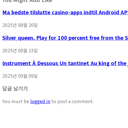
Ma bedste tilslutte casino-apps indtil Android A
2025년 08월 20일
Silver queen, Play for 100 percent free from the
2025년 08월 23일
Instrument À Dessous Un tantinet Au king of the 
2025년 09월 09일
답글 남기기
You must be
logged in
to post a comment.