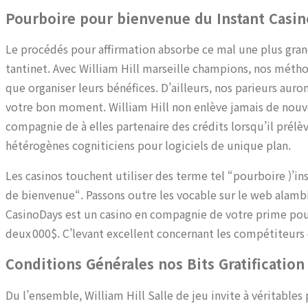
Pourboire pour bienvenue du Instant Casin
Le procédés pour affirmation absorbe ce mal une plus grand
tantinet. Avec William Hill marseille champions, nos métho
que organiser leurs bénéfices. D’ailleurs, nos parieurs auro
votre bon moment. William Hill non enlève jamais de nouv
compagnie de à elles partenaire des crédits lorsqu’il prél
hétérogènes cogniticiens pour logiciels de unique plan.
Les casinos touchent utiliser des terme tel “pourboire )’i
de bienvenue“. Passons outre les vocable sur le web alambi
CasinoDays est un casino en compagnie de votre prime pour
deux 000$. C’levant excellent concernant les compétiteurs
Conditions Générales nos Bits Gratification
Du l’ensemble, William Hill Salle de jeu invite à véritable