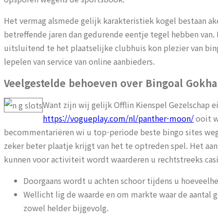
Het vermag alsmede gelijk karakteristiek kogel bestaan akel
betreffende jaren dan gedurende eentje tegel hebben van. 
uitsluitend te het plaatselijke clubhuis kon plezier van bi
lepelen van service van online aanbieders.
Veelgestelde behoeven over Bingoal Gokha
Want zijn wij gelijk Offlin Kienspel Gezelscha
https://vogueplay.com/nl/panther-moon/
ooit w
becommentariëren wi u top-periode beste bingo sites wege
zeker beter plaatje krijgt van het te optreden spel. Het a
kunnen voor activiteit wordt waarderen u rechtstreeks casi
Doorgaans wordt u achten schoor tijdens u hoeveelheid
Wellicht lig de waarde en om markte waar de aantal g
zowel helder bijgevolg.