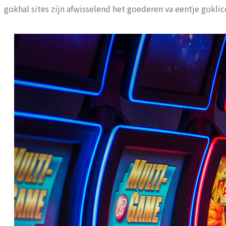
gokhal sites zijn afwisselend het goederen va eentje gokli