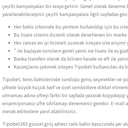
çeşitli kampanyaları bir araya getirir. Genel olarak deneme 
yararlanabileceğiniz çeşitli kampanyalara ilgili sayfadan göz 
Her bahis sitesinde bu yöntem kullanıldığı için bu sit
Bu lisans sitenin düzenli olarak denetlenen bir marka
Her zaman en iyi hizmeti sunmak isteyen site erişimi 
” ile başlayan soruların genel yanıtı ise lisans ile eş 
Banka transferi olarak da bilinen havale ve eft ile yat
Kazançlarını çekmek isteyen Tipobet kullanıcıları da 
Tipobet, tenis bahislerinde sunduğu geniş seçenekler ve 
şifrede büyük küçük harf ve özel sembollere dikkat etmemesi k
olmaması adına şifreyi farklı bir sayfada yazarak kopyalayıp 
erişemiyorsanız şifre sıfırlamayı denemeniz gerekir. E-mail a
merak edilenlere yanıt alabilirsiniz.
Tipobet365 güncel giriş adresi canlı bahis havuzunda yer a