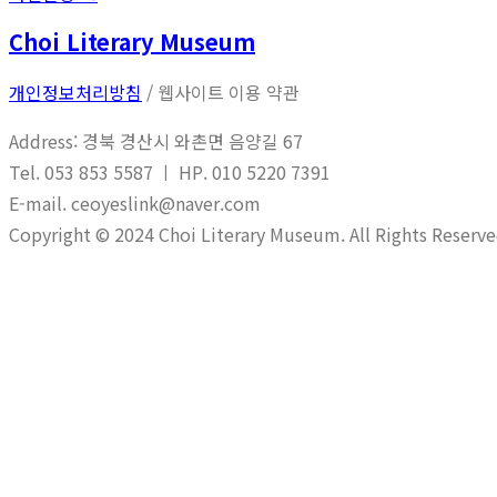
Choi Literary Museum
개인정보처리방침
/ 웹사이트 이용 약관
Address: 경북 경산시 와촌면 음양길 67
Tel. 053 853 5587 ㅣ HP. 010 5220 7391
E-mail. ceoyeslink@naver.com
Copyright © 2024 Choi Literary Museum. All Rights Reserve