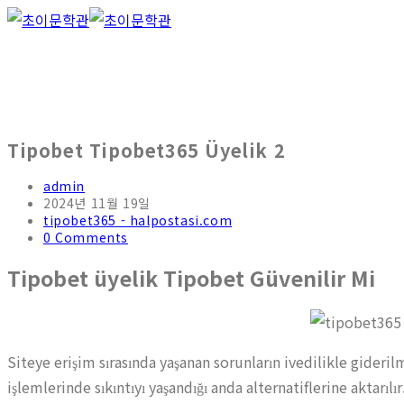
Skip
to
content
Tipobet Tipobet365 Üyelik 2
Post
admin
author:
Post
2024년 11월 19일
published:
Post
tipobet365 - halpostasi.com
category:
Post
0 Comments
comments:
Tipobet üyelik Tipobet Güvenilir Mi
Siteye erişim sırasında yaşanan sorunların ivedilikle gideri
işlemlerinde sıkıntıyı yaşandığı anda alternatiflerine aktarı