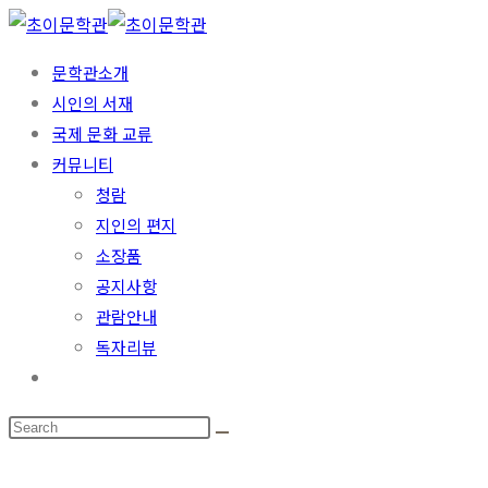
문학관소개
시인의 서재
국제 문화 교류
커뮤니티
청람
지인의 편지
소장품
공지사항
관람안내
독자리뷰