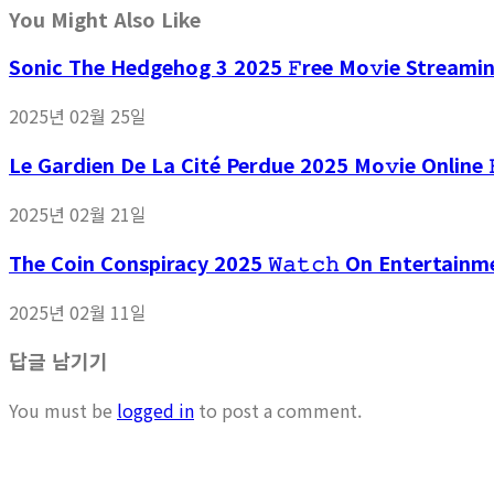
You Might Also Like
Sonic The Hedgehog 3 2025 𝙵ree Mo𝚟ie Streami
2025년 02월 25일
Le Gardien De La Cité Perdue 2025 Mo𝚟ie Online 
2025년 02월 21일
The Coin Conspiracy 2025 𝚆𝚊𝚝𝚌𝚑 On Entertain
2025년 02월 11일
답글 남기기
You must be
logged in
to post a comment.