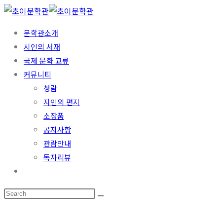
문학관소개
시인의 서재
국제 문화 교류
커뮤니티
청람
지인의 편지
소장품
공지사항
관람안내
독자리뷰