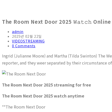
The Room Next Door 2025 𝚆𝚊𝚝𝚌𝚑 Online
Post
admin
author:
Post
2025년 02월 22일
published:
Post
VIDEOSTREAMING
category:
Post
0 Comments
comments:
Ingrid (Julianne Moore) and Martha (Tilda Swinton) The Wei
reporter, and they weer separated by their circumstance off
The Room Next Door 2025 streaming for free
The Room Next Door 2025 watch anytime
**The Room Next Door