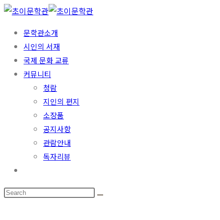
Skip
to
문학관소개
content
시인의 서재
국제 문화 교류
커뮤니티
청람
지인의 편지
소장품
공지사항
관람안내
독자리뷰
Toggle
website
search