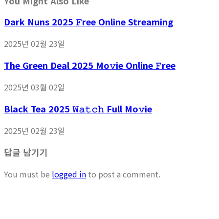
You Might Also Like
Dark Nuns 2025 𝙵ree Online Streaming
2025년 02월 23일
The Green Deal 2025 Mo𝚟ie Online 𝙵ree
2025년 03월 02일
Black Tea 2025 𝚆𝚊𝚝𝚌𝚑 Full Mo𝚟ie
2025년 02월 23일
답글 남기기
You must be
logged in
to post a comment.