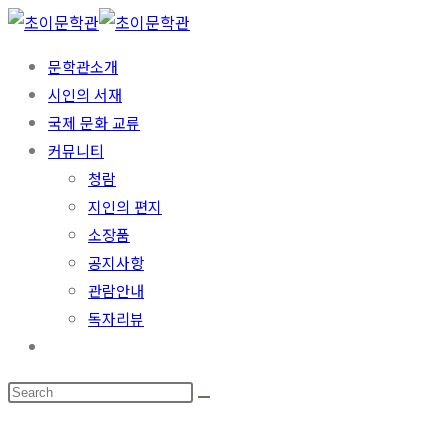
문학관소개
시인의 서재
국제 문화 교류
커뮤니티
청람
지인의 편지
소장품
공지사항
관람안내
독자리뷰