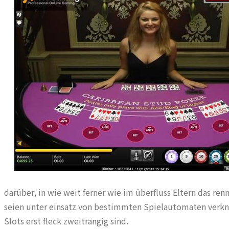
darüber, in wie weit ferner wie im überfluss Eltern das ren
seien unter einsatz von bestimmten Spielautomaten verknüp
Slots erst fleck zweitrangig sind.