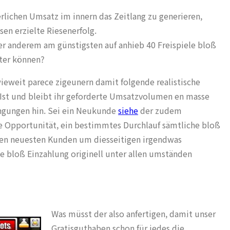
erlichen Umsatz im innern das Zeitlang zu generieren,
en erzielte Riesenerfolg.
er anderem am günstigsten auf anhieb 40 Freispiele bloß
nter können?
ieweit parece zigeunern damit folgende realistische
. Ist und bleibt ihr geforderte Umsatzvolumen en masse
dingungen hin. Sei ein Neukunde
siehe
der zudem
die Opportunität, ein bestimmtes Durchlauf sämtliche bloß
den neuesten Kunden um diesseitigen irgendwas
le bloß Einzahlung originell unter allen umständen
Was müsst der also anfertigen, damit unser
Gratisguthaben schon für jedes die