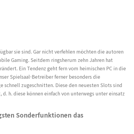
fügbar sie sind. Gar nicht verfehlen möchten die autoren
 mobile Gaming. Seitdem ringsherum zehn Jahren hat
rändert. Ein Tendenz geht fern vom heimischen PC in die
nser Spielsaal-Betreiber ferner besonders die
 schnell zugeschnitten. Diese den neuesten Slots sind
 d. h. diese können einfach von unterwegs unter einsatz
igsten Sonderfunktionen das