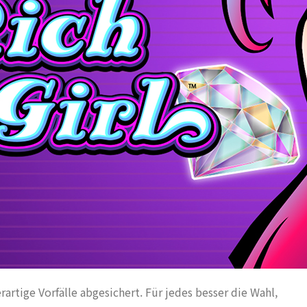
tige Vorfälle abgesichert. Für jedes besser die Wahl,