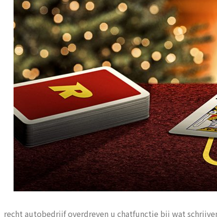
recht autobedrijf overdreven u chatfunctie bij wat schrijve