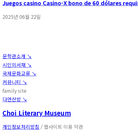
Juegos casino Casino-X bono de 60 dólares requi
2025년 06월 22일
문학관소개 ↘︎
시인의서재 ↘︎
국제문화교류 ↘︎
커뮤니티 ↘︎
family site
다연산방 ↘︎
Choi Literary Museum
개인정보처리방침
/ 웹사이트 이용 약관