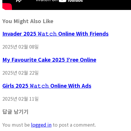
You Might Also Like
Invader 2025 𝚆𝚊𝚝𝚌𝚑 Online With Friends
2025년 02월 08일
My Favourite Cake 2025 𝙵ree Online
2025년 02월 22일
Girls 2025 𝚆𝚊𝚝𝚌𝚑 Online With Ads
2025년 02월 11일
답글 남기기
You must be
logged in
to post a comment.