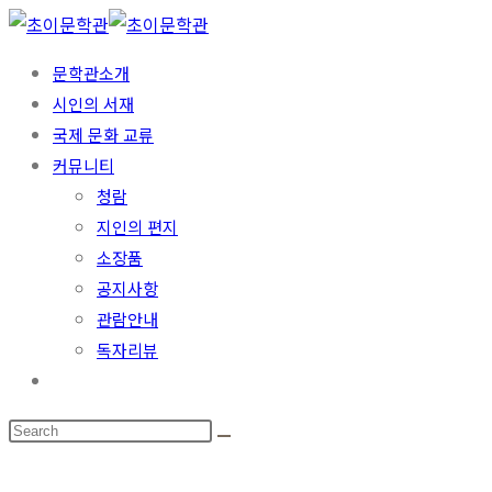
문학관소개
시인의 서재
국제 문화 교류
커뮤니티
청람
지인의 편지
소장품
공지사항
관람안내
독자리뷰