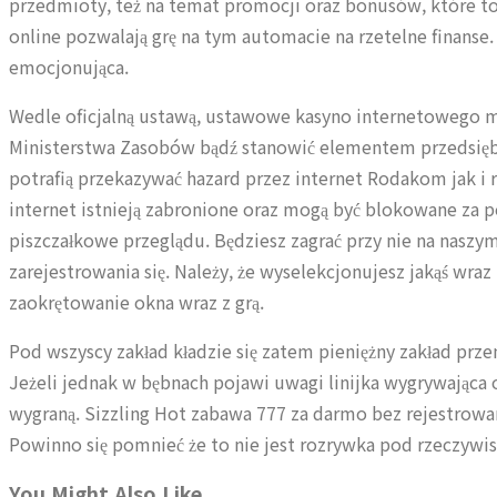
przedmioty, też na temat promocji oraz bonusów, które t
online pozwalają grę na tym automacie na rzetelne finanse. 
emocjonująca.
Wedle oficjalną ustawą, ustawowe kasyno internetowego 
Ministerstwa Zasobów bądź stanowić elementem przedsiębi
potrafią przekazywać hazard przez internet Rodakom jak i
internet istnieją zabronione oraz mogą być blokowane za 
piszczałkowe przeglądu. Będziesz zagrać przy nie na naszy
zarejestrowania się. Należy, że wyselekcjonujesz jakąś wra
zaokrętowanie okna wraz z grą.
Pod wszyscy zakład kładzie się zatem pieniężny zakład pr
Jeżeli jednak w bębnach pojawi uwagi linijka wygrywająca o
wygraną. Sizzling Hot zabawa 777 za darmo bez rejestrowa
Powinno się pomnieć że to nie jest rozrywka pod rzeczywis
You Might Also Like