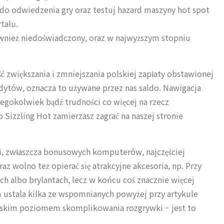
o odwiedzenia gry oraz testuj hazard maszyny hot spot
talu.
nież niedoświadczony, oraz w najwyższym stopniu
ć zwiększania i zmniejszania polskiej zapłaty obstawionej
redytów, oznacza to używane przez nas saldo. Nawigacja
iegokolwiek bądź trudności co więcej na rzecz
Sizzling Hot zamierzasz zagrać na naszej stronie
, zwłaszcza bonusowych komputerów, najczęściej
az wolno też opierać się atrakcyjne akcesoria, np. Przy
h albo brylantach, lecz w końcu coś znacznie więcej
ym ustala kilka ze wspomnianych powyżej przy artykule
niskim poziomem skomplikowania rozgrywki – jest to