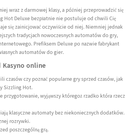
niej wraz z darmowej klasy, a później przeprowadzić się
ng Hot Deluxe bezpłatnie nie postuluje od chwili Cię
je się zainicjować oczywiście od niej.
Niemniej jednak
iejszych tradycjach nowoczesnych automatów do gry,
nternetowego. Prefiksem Deluxe po nazwie fabrykant
własnych automatów do gier.
d Kasyno online
li czasów czy poznać popularne gry sprzed czasów, jak
Sizzling Hot.
 przygotowanie, wyjąwszy któregoż rzadko która rzecz
lbiają klasyczne automaty bez niekoniecznych dodatków.
nej rozrywki.
rzed poszczególną grą.