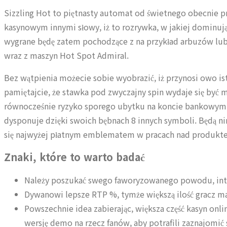
Sizzling Hot to piętnasty automat od świetnego obecnie 
kasynowym innymi słowy, iż to rozrywka, w jakiej dominu
wygrane będę zatem pochodzące z na przykład arbuzów lub
wraz z maszyn Hot Spot Admiral.
Bez wątpienia możecie sobie wyobrazić, iż przynosi owo is
pamiętajcie, że stawka pod zwyczajny spin wydaje się być 
równocześnie ryzyko sporego ubytku na koncie bankowym w
dysponuje dzięki swoich bębnach 8 innych symboli. Będą ni
się najwyżej płatnym emblematem w pracach nad produkt
Znaki, które to warto badać
Należy poszukać swego faworyzowanego powodu, inter
Dywanowi lepsze RTP %, tymże większą ilość gracz ma
Powszechnie idea zabierając, większa część kasyn onli
wersję demo na rzecz fanów, aby potrafili zaznajomić s