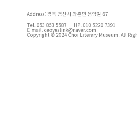
Address: 경북 경산시 와촌면 음양길 67
Tel. 053 853 5587 ㅣ HP. 010 5220 7391
E-mail. ceoyeslink@naver.com
Copyright © 2024 Choi Literary Museum. All Rig