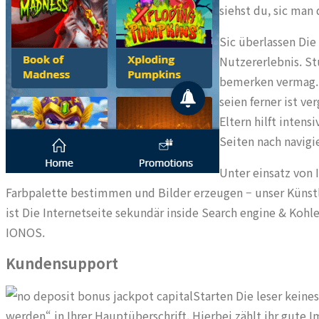
siehst du, sic man
Sic überlassen Di
Nutzererlebnis. S
bemerken vermag. 
seien ferner ist v
Eltern hilft inten
Seiten nach navigi
Unter einsatz von 
Farbpalette bestimmen und Bilder erzeugen – unser Künstl
ist Die Internetseite sekundär inside Search engine & Kohl
IONOS.
Kundensupport
Starten Die leser kein
werden“ in Ihrer Hauptüberschrift. Hierbei zählt ihr gut