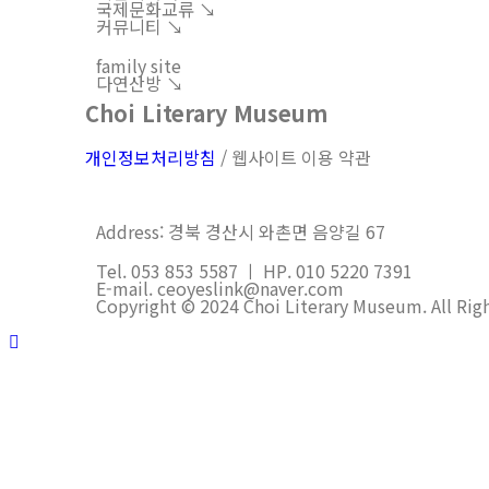
국제문화교류 ↘︎
커뮤니티 ↘︎
family site
다연산방 ↘︎
Choi Literary Museum
개인정보처리방침
/ 웹사이트 이용 약관
Address: 경북 경산시 와촌면 음양길 67
Tel. 053 853 5587 ㅣ HP. 010 5220 7391
E-mail. ceoyeslink@naver.com
Copyright © 2024 Choi Literary Museum. All Rig