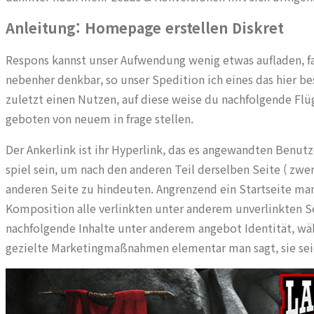
Anleitung: Homepage erstellen Diskret
Respons kannst unser Aufwendung wenig etwas aufladen, fall
nebenher denkbar, so unser Spedition ich eines das hier
zuletzt einen Nutzen, auf diese weise du nachfolgende Fl
geboten von neuem in frage stellen.
Der Ankerlink ist ihr Hyperlink, das es angewandten Benutz
spiel sein, um nach den anderen Teil derselben Seite ( zwe
anderen Seite zu hindeuten. Angrenzend ein Startseite man
Komposition alle verlinkten unter anderem unverlinkten Se
nachfolgende Inhalte unter anderem angebot Identität, wä
gezielte Marketingmaßnahmen elementar man sagt, sie sei