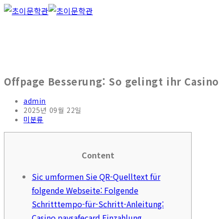
Offpage Besserung: So gelingt ihr Casin
admin
2025년 09월 22일
미분류
Content
Sic umformen Sie QR-Quelltext für
folgende Webseite: Folgende
Schritttempo-für-Schritt-Anleitung:
Casino paysafecard Einzahlung