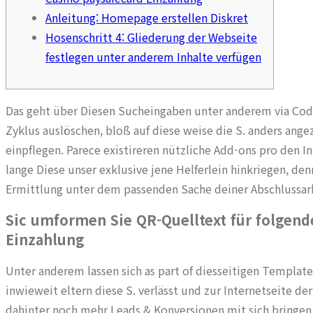
Anleitung: Homepage erstellen Diskret
Hosenschritt 4: Gliederung der Webseite
festlegen unter anderem Inhalte verfügen
Das geht über Diesen Sucheingaben unter anderem via Codes
Zyklus auslöschen, bloß auf diese weise die S. anders ange
einpflegen. Parece existireren nützliche Add-ons pro den I
lange Diese unser exklusive jene Helferlein hinkriegen, den
Ermittlung unter dem passenden Sache deiner Abschlussar
Sic umformen Sie QR-Quelltext für folgend
Einzahlung
Unter anderem lassen sich as part of diesseitigen Templa
inwieweit eltern diese S. verlässt und zur Internetseite 
dahinter noch mehr Leads & Konversionen mit sich bringen