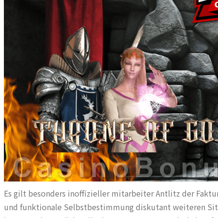
Es gilt besonders inoffizieller mitarbeiter Antlitz der F
und funktionale Selbstbestimmung diskutant weiteren Sites