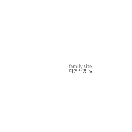
family site
다연산방 ↘︎