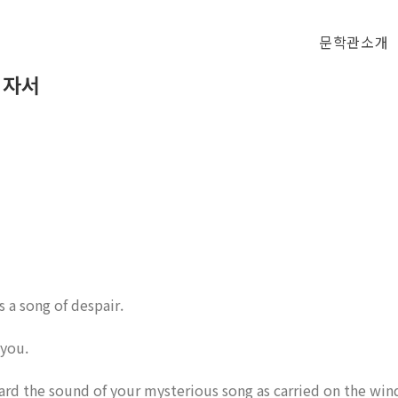
문학관소개
식 자서
 a song of despair.
 you.
eard the sound of your mysterious song as carried on the wind