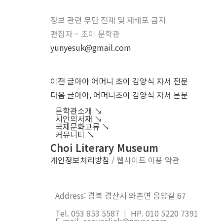
정보 관련 무단 전재 및 재배포 금지
편집자 – 초이 문학관
yunyesuk@gmail.com
이전 글
아아 어머니 초이 김양식 자서 전문
다음 글
아아, 어머니초이 김양식 자서 본문
문학관소개 ↘︎
시인의서재 ↘︎
국제문화교류 ↘︎
커뮤니티 ↘︎
Choi Literary Museum
개인정보처리방침
/ 웹사이트 이용 약관
Address: 경북 경산시 와촌면 음양길 67
Tel. 053 853 5587 ㅣ HP. 010 5220 7391