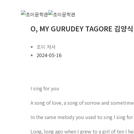
O, MY GURUDEY TAGORE 김양
초이 자서
2024-05-16
I sing for you
A song of love, a song of sorrow and sometimes
In the same melody you used to sing I sing for
Long, long ago when I grew to a girl of ten I h