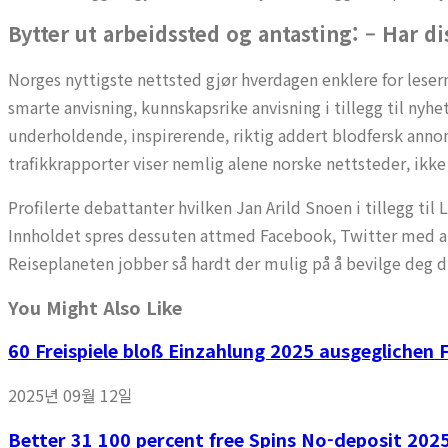
Bytter ut arbeidssted og antasting: – Har d
Norges nyttigste nettsted gjør hverdagen enklere for leserne
smarte anvisning, kunnskapsrike anvisning i tillegg til nyh
underholdende, inspirerende, riktig addert blodfersk anno
trafikkrapporter viser nemlig alene norske nettsteder, ikke 
Profilerte debattanter hvilken Jan Arild Snoen i tillegg ti
Innholdet spres dessuten attmed Facebook, Twitter med and
Reiseplaneten jobber så hardt der mulig på å bevilge deg di
You Might Also Like
60 Freispiele bloß Einzahlung 2025 ausgeglichen 
2025년 09월 12일
Better 31 100 percent free Spins No-deposit 2025