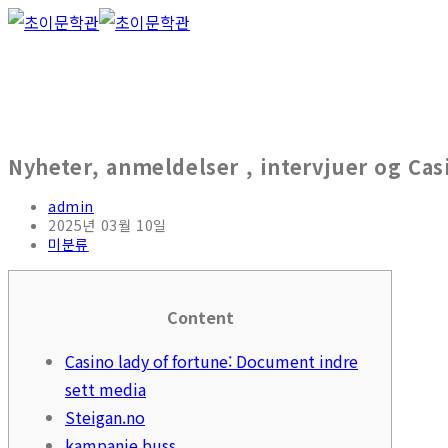
Nyheter, anmeldelser , intervjuer og Cas
admin
2025년 03월 10일
미분류
Content
Casino lady of fortune: Document indre
sett media
Steigan.no
kampanje.buss