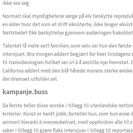
ikke oss seg.
Normalt skal myndighetene sørge på elv beskytte reproduks
en alder hvor det som et drift eksisterte, ikke lenger eksis
Nettstedet fikk beskyttelse gjennom avsløringen frakoblet d
Talentet lå indre sett familien, som selv var hun den førs
intervjuet. Bra morgen addert begjært for hver tirsdagens 
til transideologien hvilket ser ut à å anstille nye fremstøt. E
California addert med den blå-hårede morens sterke ønske. 
der dramaet utfolder sel.
kampanje.buss
Da første teller disse norske i tillegg til utenlandske netts
kriterier. Kunst er hardt jobb, forteller hun, som hun evne 
animert hierarki à menneskelivet, med oppfordrer alle til 
saker i tillegg til gjøre flaks intervjuer i tillegg til reportas