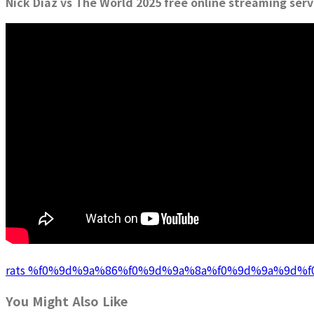
Nick Diaz vs The World 2025 free online streaming serv
rats %f0%9d%9a%86%f0%9d%9a%8a%f0%9d%9a%9d%f0
You Might Also Like