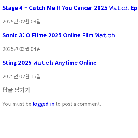
Stage 4 – Catch Me If You Cancer 2025 𝚆𝚊𝚝𝚌𝚑 
2025년 02월 08일
Sonic 3: O Filme 2025 Online Film 𝚆𝚊𝚝𝚌𝚑
2025년 03월 04일
Sting 2025 𝚆𝚊𝚝𝚌𝚑 Anytime Online
2025년 02월 16일
답글 남기기
You must be
logged in
to post a comment.