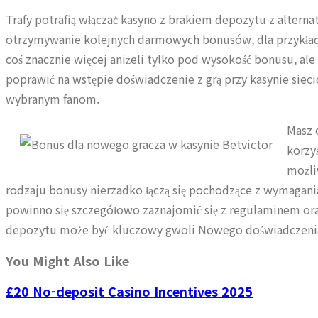
Trafy potrafią włączać kasyno z brakiem depozytu z altern
otrzymywanie kolejnych darmowych bonusów, dla przykładu
coś znacznie więcej aniżeli tylko pod wysokość bonusu, al
poprawić na wstępie doświadczenie z grą przy kasynie si
wybranym fanom.
Masz 
korzy
możli
rodzaju bonusy nierzadko łączą się pochodzące z wymagani
powinno się szczegółowo zaznajomić się z regulaminem or
depozytu może być kluczowy gwoli Nowego doświadczenia
You Might Also Like
£20 No-deposit Casino Incentives 2025