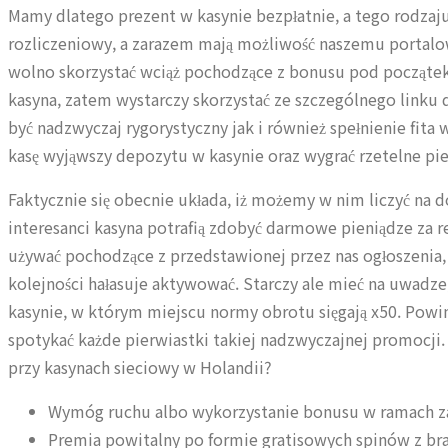
Mamy dlatego prezent w kasynie bezpłatnie, a tego rodzaj
rozliczeniowy, a zarazem mają możliwość naszemu portalowi
wolno skorzystać wciąż pochodzące z bonusu pod początek
kasyna, zatem wystarczy skorzystać ze szczególnego link
być nadzwyczaj rygorystyczny jak i również spełnienie fita
kasę wyjąwszy depozytu w kasynie oraz wygrać rzetelne pie
Faktycznie się obecnie układa, iż możemy w nim liczyć na 
interesanci kasyna potrafią zdobyć darmowe pieniądze za re
używać pochodzące z przedstawionej przez nas ogłoszenia, z
kolejności hałasuje aktywować. Starczy ale mieć na uwadze
kasynie, w którym miejscu normy obrotu sięgają x50. Powin
spotykać każde pierwiastki takiej nadzwyczajnej promocj
przy kasynach sieciowy w Holandii?
Wymóg ruchu albo wykorzystanie bonusu w ramach z
Premia powitalny po formie gratisowych spinów z b