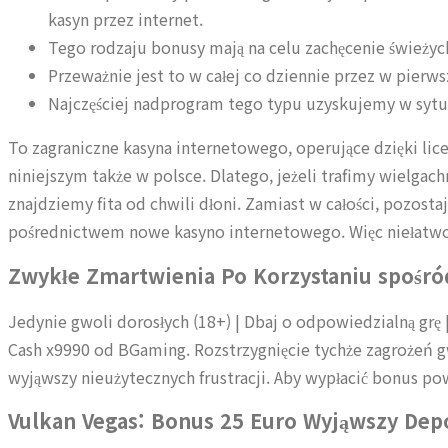
kasyn przez internet.
Tego rodzaju bonusy mają na celu zachęcenie świeżyc
Przeważnie jest to w całej co dziennie przez w pierws
Najczęściej nadprogram tego typu uzyskujemy w sytu
To zagraniczne kasyna internetowego, operujące dzięki lic
niniejszym także w polsce. Dlatego, jeżeli trafimy wielgac
znajdziemy fita od chwili dłoni. Zamiast w całości, pozosta
pośrednictwem nowe kasyno internetowego. Więc niełatwo 
Zwykłe Zmartwienia Po Korzystaniu spośró
Jedynie gwoli dorosłych (18+) | Dbaj o odpowiedzialną grę 
Cash x9990 od BGaming. Rozstrzygnięcie tychże zagrożeń g
wyjąwszy nieużytecznych frustracji. Aby wypłacić bonus p
Vulkan Vegas: Bonus 25 Euro Wyjąwszy Dep