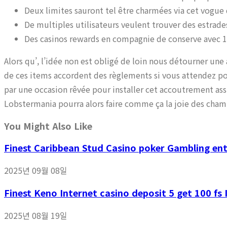
Deux limites sauront tel être charmées via cet vogue 
De multiples utilisateurs veulent trouver des estra
Des casinos rewards en compagnie de conserve avec 1
Alors qu’, l’idée non est obligé de loin nous détourner un
de ces items accordent des règlements si vous attendez po
par une occasion rêvée pour installer cet accoutrement assi
Lobstermania pourra alors faire comme ça la joie des champ
You Might Also Like
Finest Caribbean Stud Casino poker Gambling ente
2025년 09월 08일
Finest Keno Internet casino deposit 5 get 100 fs 
2025년 08월 19일