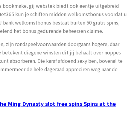
bookmake, gij webstek biedt ook eentje uitgebreid
bij Bet365 kun je schiften midden welkomstbonus voordat u
 bank welkomstbonus bestaat buiten 50 gratis spins,
sselend het bonus gedurende beheersen claime.
 ben, zijn rondspeelvoorwaarden doorgaans hogere, daar
e betekent diegene winsten dit jij behaalt over noppes
kunt absorberen. Die karaf afdoend sexy ben, bovenal te
n immermeer de hele dageraad appreciren weg naar de
he Ming Dynasty slot free spins Spins at the