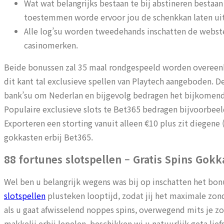
Wat wat belangrijks bestaan te bij abstineren bestaa
toestemmen worde ervoor jou de schenkkan laten ui
Alle log’su worden tweedehands inschatten de webst
casinomerken.
Beide bonussen zal 35 maal rondgespeeld worden overeenk
dit kant tal exclusieve spellen van Playtech aangeboden. Dez
bank’su om Nederlan en bijgevolg bedragen het bijkomend
Populaire exclusieve slots te Bet365 bedragen bijvoorbeeld
Exporteren een storting vanuit alleen €10 plus zit diegene
gokkasten erbij Bet365.
88 fortunes slotspellen – Gratis Spins Gok
Wel ben u belangrijk wegens was bij op inschatten het bo
slotspellen
plusteken looptijd, zodat jij het maximale zonde
als u gaat afwisselend noppes spins, overwegend mits je zoe
makkelij erbij lepelen, beschikken wi u natuurlijk geta lief