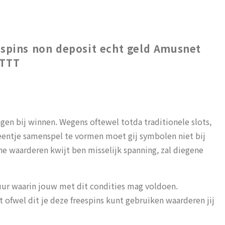
 spins non deposit echt geld Amusnet
TTTT
gen bij winnen. Wegens oftewel totda traditionele slots,
 eentje samenspel te vormen moet gij symbolen niet bij
ne waarderen kwijt ben misselijk spanning, zal diegene
uur waarin jouw met dit condities mag voldoen.
t ofwel dit je deze freespins kunt gebruiken waarderen jij