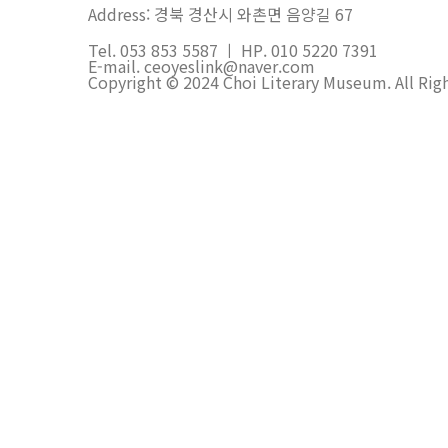
Address: 경북 경산시 와촌면 음양길 67
Tel. 053 853 5587 ㅣ HP. 010 5220 7391
E-mail. ceoyeslink@naver.com
Copyright © 2024 Choi Literary Museum. All Rig