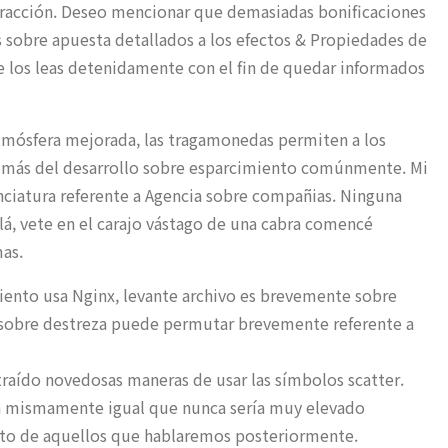
a fracción. Deseo mencionar que demasiadas bonificaciones
s sobre apuesta detallados a los efectos & Propiedades de
e los leas detenidamente con el fin de quedar informados
atmósfera mejorada, las tragamonedas permiten a los
además del desarrollo sobre esparcimiento comúnmente. Mi
icenciatura referente a Agencia sobre compañias. Ninguna
lá, vete en el carajo vástago de una cabra comencé
as.
miento usa Nginx, levante archivo es brevemente sobre
 sobre destreza puede permutar brevemente referente a
traído novedosas maneras de usar las símbolos scatter.
ada mismamente­ igual que nunca serí­a muy elevado
ito de aquellos que hablaremos posteriormente.