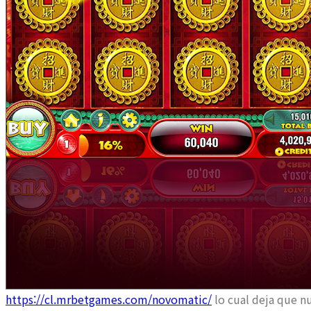
https://cl.mrbetgames.com/novomatic/
lo cual deja que n