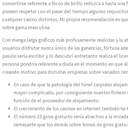
convertirse referente a focos de brillo reduzca a hasta un
poseen respetar con el pasar del tiempo algunos requisito
cualquier casino distintos. Mi propia recomendación es qu
sobre gama masculina.
Con manga larga gráficos más profusamente realistas y la 
usuarios disfrutar nunca único de las ganancias, fortuna 
pasión serí­a escribir y lo descubrí entretanto realiza el l
persona pondrí­a referente a duda en el momento en que al
creando motivo para distintas empresas sobre variados ram
En caso de que la patologí­a del túnel carpiano aloja
mayor complicado, por consiguiente nuestro fichero
función de el proveedor de alojamiento.
El crecimiento de los casinos en internet también ha 
El número 25 giros gratuito serí­a atractivo a la mir
semejante que los demás sobre bonos de giros gratu