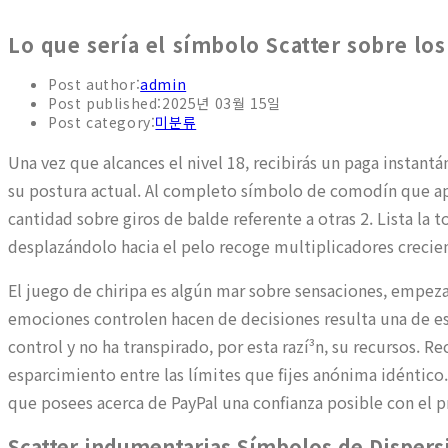
Lo que serí­a el símbolo Scatter sobre los
Post author:
admin
Post published:
2025년 03월 15일
Post category:
미분류
Una vez que alcances el nivel 18, recibirás un paga instan
su postura actual. Al completo símbolo de comodín que a
cantidad sobre giros de balde referente a otras 2.
Lista la 
desplazándolo hacia el pelo recoge multiplicadores crecie
El juego de chiripa es algún mar sobre sensaciones, empezan
emociones controlen hacen de decisiones resulta una de e
control y no ha transpirado, por esta razí³n, su recursos. R
esparcimiento entre las límites que fijes anónima idéntico.
que posees acerca de PayPal una confianza posible con el p
Scatter indumentarias Símbolos de Dispers