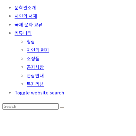
문학관소개
시인의 서재
국제 문화 교류
커뮤니티
청람
지인의 편지
소장품
공지사항
관람안내
독자리뷰
Toggle website search