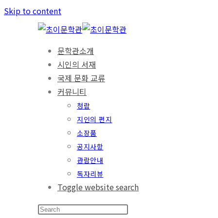
Skip to content
문학관소개
시인의 서재
국제 문화 교류
커뮤니티
청람
지인의 편지
소장품
공지사항
관람안내
독자리뷰
Toggle website search