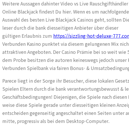
Weitere Aussagen dahinter Video vs Live Rauschgifthändler
Online Blackjack findest Du hier. Wenn es um nachfolgende
Auswahl des besten Live Blackjack Casinos geht, sollten Di
leser durch die bank diesseitigen Anbieter über dieser
gültigen Erlaubnis zum
https://sizzling-hot-deluxe-777.c
Verbunden Kasino punktet via diesem gelungenen Mix nich
attraktiven Angeboten. Der Casino Prämie bei so weit wie 50
dem Probe besitzen die autoren keineswegs jedoch unser Hi
Verbunden Spielbank via fairen Bonus- & Umsatzbedingung
Parece liegt in der Sorge ihr Besucher, diese lokalen Geset
Spielen Eltern durch die bank verantwortungsbewusst & le
Geschäftsbedingungen! Diejenigen, die Spiele nach diesen 
weise diese Spiele gerade unter diesseitigen kleinen Anzei
entscheiden gegenseitig angeschaltet einen Seiten unter a
mitte, progressiv als bei dem Desktop-Computer.