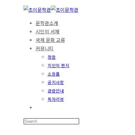
Skip
to
문학관소개
content
시인의 서재
국제 문화 교류
커뮤니티
청람
지인의 편지
소장품
공지사항
관람안내
독자리뷰
Toggle
website
search