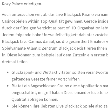
Roxy Palace erledigen.
Auch untersuchen wir, ob das Live Blackjack Kasino via na
Casinospielen within Top-Qualität gewinnen. Gerade insid
durch der flüssigen Verzicht as part of HD-Organisation leb
Jedem folgende hohe Unzweifelhaftigkeit dahinter zusiche
Blackjack Live Casinos darauf, sic die gesamtheit Ernährer 
Spielvariante Atlantic Zentrum Blackjack existireren Ihnen
in. Diese können zum beispiel auf dem Zutzeln ein ersten b
dreimal teilen.
Glücksspiel- und Wettaktivitäten sollten verantwort
geltenden Gesetze ferner Vorschriften.
Bietet ein Angeschlossen Casino diese Applikation na
eingeschaltet, im griff haben Diese einander feststehe
Qualität abfragen können.
Sie können Ihre liebsten Live Blackjack Spiele also g