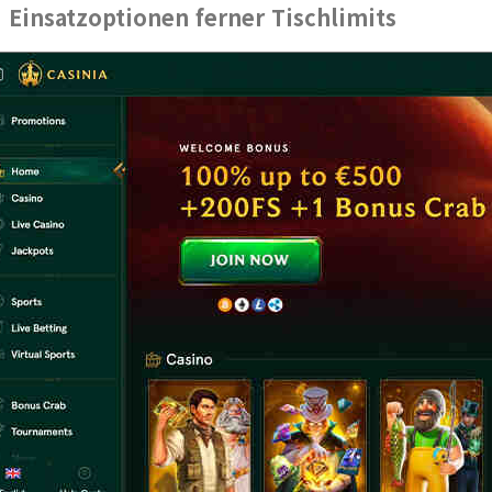
Einsatzoptionen ferner Tischlimits