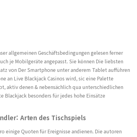
ser allgemeinen Geschäftsbedingungen gelesen ferner
auch je Mobilgeräte angepasst. Sie können Die liebsten
nsatz von Der Smartphone unter anderem Tablet aufführen
e an Live Blackjack Casinos wird, sic eine Palette
bt, aktiv denen & nebensächlich qua unterschiedlichen
rte Blackjack besonders für jedes hohe Einsätze
dler: Arten des Tischspiels
o einige Quoten für Ereignisse andienen. Die autoren