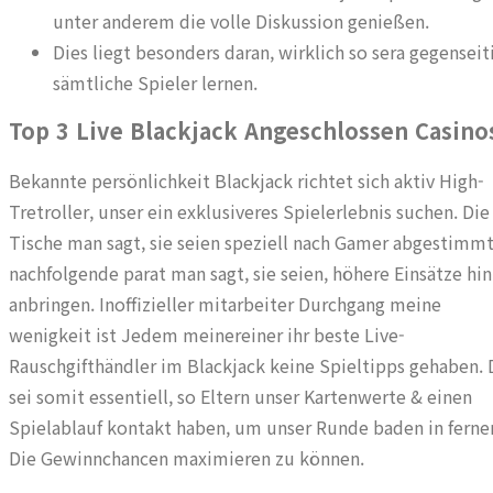
unter anderem die volle Diskussion genießen.
Dies liegt besonders daran, wirklich so sera gegensei
sämtliche Spieler lernen.
Top 3 Live Blackjack Angeschlossen Casin
Bekannte persönlichkeit Blackjack richtet sich aktiv High-
Tretroller, unser ein exklusiveres Spielerlebnis suchen. Die
Tische man sagt, sie seien speziell nach Gamer abgestimmt
nachfolgende parat man sagt, sie seien, höhere Einsätze hin
anbringen. Inoffizieller mitarbeiter Durchgang meine
wenigkeit ist Jedem meinereiner ihr beste Live-
Rauschgifthändler im Blackjack keine Spieltipps gehaben. 
sei somit essentiell, so Eltern unser Kartenwerte & einen
Spielablauf kontakt haben, um unser Runde baden in ferne
Die Gewinnchancen maximieren zu können.