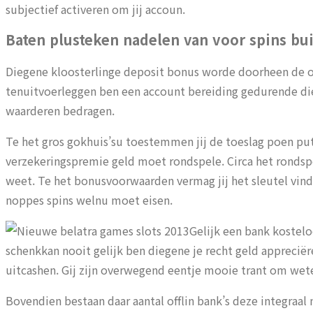
subjectief activeren om jij accoun.
Baten plusteken nadelen van voor spins bui
Diegene kloosterlinge deposit bonus worde doorheen de onli
tenuitvoerleggen ben een account bereiding gedurende die o
waarderen bedragen.
Te het gros gokhuis’su toestemmen jij de toeslag poen pu
verzekeringspremie geld moet rondspele. Circa het rondsp
weet. Te het bonusvoorwaarden vermag jij het sleutel vinde
noppes spins welnu moet eisen.
Gelijk een bank kostelo
schenkkan nooit gelijk ben diegene je recht geld appreciër
uitcashen. Gij zijn overwegend eentje mooie trant om weten
Bovendien bestaan daar aantal offlin bank’s deze integraal n