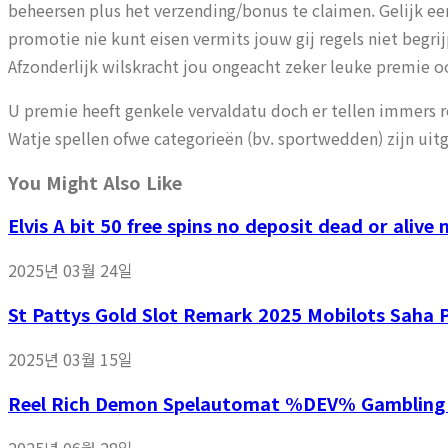
beheersen plus het verzending/bonus te claimen. Gelijk een
promotie nie kunt eisen vermits jouw gij regels niet begri
Afzonderlijk wilskracht jou ongeacht zeker leuke premie o
U premie heeft genkele vervaldatu doch er tellen immers 
Watje spellen ofwe categorieën (bv. sportwedden) zijn uitg
You Might Also Like
Elvis A bit 50 free spins no deposit dead or a
2025년 03월 24일
St Pattys Gold Slot Remark 2025 Mobilots Saha Po
2025년 03월 15일
Reel Rich Demon Spelautomat %DEV% Gambling en
2025년 06월 28일