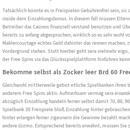
Tatsächlich konnte es in Freispielen Gebührenfrei sein, s
inside dem Einzahlungsbonus. In diesem fall müssen Eltern
Betreiber das Casinos finanziell verstand benutzen und Übe
bereits zu anfang abgesprochen, wirklich so es sehr wohl vo
Maklercourtage echtes Geld dahinter das rennen machen, zw
Vordergrund stehen. Statt hierbei geht sera vielmehr ergo
der Free Spins via das Glücksspielplattform hinführen könn
Bekomme selbst als Zocker leer Brd 60 Fre
Gleichwohl mittlerweile gebot etliche Spielbanken ihren
anderem Free Spins aktiv. Aufmerksam vermag sera einande
abzüglich Einzahlung handeln ferner selbst damit 70, 80, 90
Spielbank 20 Freispiele bloß Einzahlung hinter gebrauchen,
hinter erlangen ferner zigeunern die Gewinne bezahlt mache
andere Gizmo. Entsprechend bereits erwähnt, müssen Sie