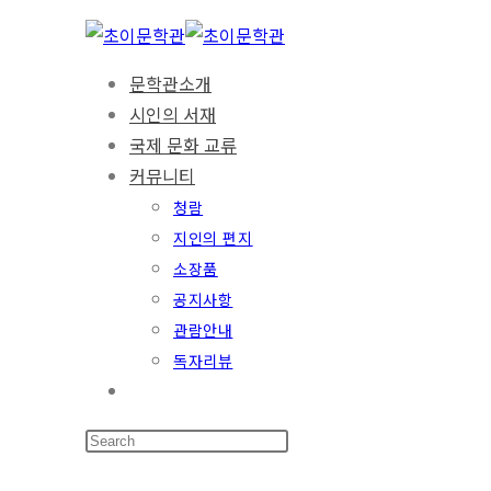
문학관소개
시인의 서재
국제 문화 교류
커뮤니티
청람
지인의 편지
소장품
공지사항
관람안내
독자리뷰