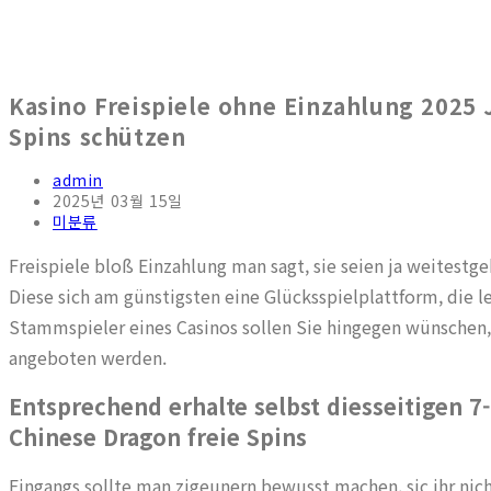
Kasino Freispiele ohne Einzahlung 2025 
Spins schützen
admin
2025년 03월 15일
미분류
Freispiele bloß Einzahlung man sagt, sie seien ja weitest
Diese sich am günstigsten eine Glücksspielplattform, die 
Stammspieler eines Casinos sollen Sie hingegen wünschen,
angeboten werden.
Entsprechend erhalte selbst diesseitigen 
Chinese Dragon freie Spins
Eingangs sollte man zigeunern bewusst machen, sic ihr nic