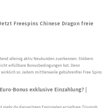
Jetzt Freespins Chinese Dragon freie
gehend alleinig aktiv Neukunden zuerkennen. Stöbern
leicht erfüllbare Bonusbedingungen hat. Denn
 wirklich so Jedem mittlerweile gebührenfrei Free Spins
7-Euro-Bonus exklusive Einzahlung?
|
ht mehr da diesseitigen Freispielen erzielbare Triumph