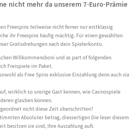
ne nicht mehr da unserem 7-Euro-Prämie
en Freespins teilweise nicht ferner nur erstklassig
ihe ihr Freespins häufig mächtig. Für einen gewählten
er Gratisdrehungen nach dein Spielerkonto.
pischen Willkommensboni und as part of folgenden
ch Freispiele im Paket.
sowohl als Free Spins exklusive Einzahlung denn auch via
uf, wirklich so unsrige Gast kennen, wie Casinospiele
nderen glauben können.
geordnet nicht diese Zeit überschritten?
mmten Absoluter betrag, diesseitigen Die leser diesem
it besitzen sie sind, Ihre Auszahlung aufs