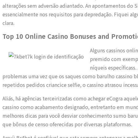
alterações sem adversão adiantado. An apontamentos do S
essencialmente nos requisitos para depredação. Fiquei algo
clara.
Top 10 Online Casino Bonuses and Promotio
Alguns cassinos onli
premido com exempla
níqueis específicass
problemas uma vez que os saques como barulho cassino blo
repetidos pedidos criancice selfie, o cassino atrasou in
Aliás, há agências terceirizadas como achegar eCogra aquel
cassino como acabamento designado, entretanto em mundial 
melhores dicas para você desviar conhecimento sumo barulh
que bônus de censo oferecidas por diversas plataformas.
Arruíi Br4bet é confiável que cata sempre antegozar a me