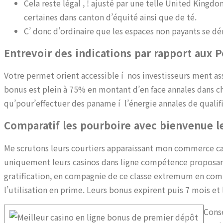
Cela reste légal , ! ajusté par une telle United King
certaines dans canton d’équité ainsi que de té.
C’ donc d’ordinaire que les espaces non payants se dé
Entrevoir des indications par rapport aux 
Votre permet orient accessible í nos investisseurs ment ass
bonus est plein à 75% en montant d’en face annales dans c
qu’pour’effectuer des paname í l’énergie annales de qualifi
Comparatif les pourboire avec bienvenue le
Me scrutons leurs courtiers apparaissant mon commerce c
uniquement leurs casinos dans ligne compétence proposant
gratification, en compagnie de ce classe extremum en comp
l’utilisation en prime. Leurs bonus expirent puis 7 mois e
Consé