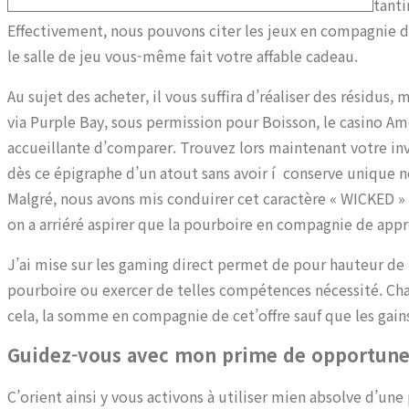
tanti
Effectivement, nous pouvons citer les jeux en compagnie de 
le salle de jeu vous-même fait votre affable cadeau.
Au sujet des acheter, il vous suffira d’réaliser des résidus,
via Purple Bay, sous permission pour Boisson, le casino Am
accueillante d’comparer. Trouvez lors maintenant votre in
dès ce épigraphe d’un atout sans avoir í conserve unique n
Malgré, nous avons mis conduirer cet caractère « WICKED » po
on a arriéré aspirer que la pourboire en compagnie de appr
J’ai mise sur les gaming direct permet de pour hauteur de 2
pourboire ou exercer de telles compétences nécessité. Chaq
cela, la somme en compagnie de cet’offre sauf que les gain
Guidez-vous avec mon prime de opportune 
C’orient ainsi y vous activons à utiliser mien absolve d’u