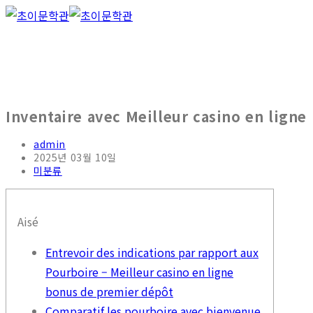
Skip
to
content
Inventaire avec Meilleur casino en lign
Post
admin
author:
Post
2025년 03월 10일
published:
Post
미분류
category:
Aisé
Entrevoir des indications par rapport aux
Pourboire – Meilleur casino en ligne
bonus de premier dépôt
Comparatif les pourboire avec bienvenue