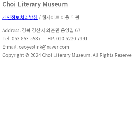
Choi Literary Museum
개인정보처리방침
/ 웹사이트 이용 약관
Address: 경북 경산시 와촌면 음양길 67
Tel. 053 853 5587 ㅣ HP. 010 5220 7391
E-mail. ceoyeslink@naver.com
Copyright © 2024 Choi Literary Museum. All Rights Reserve