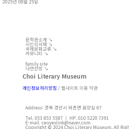
2025년 08월 25일
문학관소개 ↘︎
시인의서재 ↘︎
국제문화교류 ↘︎
커뮤니티 ↘︎
family site
다연산방 ↘︎
Choi Literary Museum
개인정보처리방침
/ 웹사이트 이용 약관
Address: 경북 경산시 와촌면 음양길 67
Tel. 053 853 5587 ㅣ HP. 010 5220 7391
E-mail. ceoyeslink@naver.com
Copyright © 2024 Choi Literary Museum. All Rig