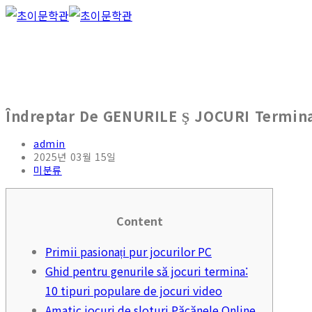
Îndreptar De GENURILE Ş JOCURI Termin
admin
2025년 03월 15일
미분류
Content
Primii pasionați pur jocurilor PC
Ghid pentru genurile să jocuri termina:
10 tipuri populare de jocuri video
Amatic jocuri de sloturi Păcănele Online