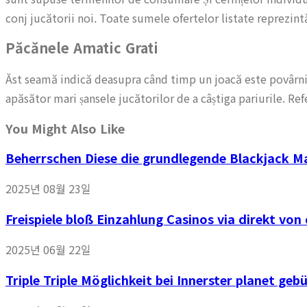
conj jucătorii noi. Toate sumele ofertelor listate reprezi
Păcănele Amatic Grati
Ăst seamă indică deasupra când timp un joacă este povârnit
apăsător mari șansele jucătorilor de a câștiga pariurile. Ref
You Might Also Like
Beherrschen Diese die grundlegende Blackjack M
2025년 08월 23일
Freispiele bloß Einzahlung Casinos via direkt von
2025년 06월 22일
Triple Triple Möglichkeit bei Innerster planet ge