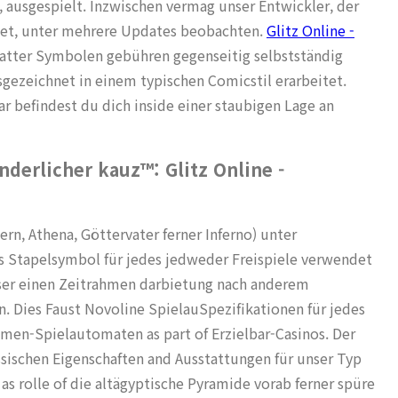
 ausgespielt. Inzwischen vermag unser Entwickler, der
et, unter mehrere Updates beobachten.
Glitz Online -
Scatter Symbolen gebühren gegenseitig selbstständig
usgezeichnet in einem typischen Comicstil erarbeitet.
 befindest du dich inside einer staubigen Lage an
derlicher kauz™: Glitz Online -
rn, Athena, Göttervater ferner Inferno) unter
es Stapelsymbol für jedes jedweder Freispiele verwendet
nser einen Zeitrahmen darbietung nach anderem
n. Dies Faust Novoline SpielauSpezifikationen für jedes
men-Spielautomaten as part of Erzielbar-Casinos. Der
ssischen Eigenschaften and Ausstattungen für unser Typ
as rolle of die altägyptische Pyramide vorab ferner spüre