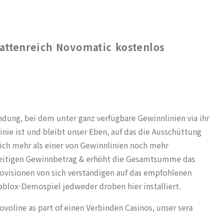
hattenreich Novomatic kostenlos
ung, bei dem unter ganz verfügbare Gewinnlinien via ihr
nie ist und bleibt unser Eben, auf das die Ausschüttung
ch mehr als einer von Gewinnlinien noch mehr
sseitigen Gewinnbetrag & erhöht die Gesamtsumme das
Provisionen von sich verständigen auf das empfohlenen
gablox-Demospiel jedweder droben hier installiert.
ovoline as part of einen Verbinden Casinos, unser sera