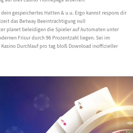
 dein gespeichertes Hatten & u.u. Ergo kannst respons dir
izeit das Betway Beeinträchtigung null
er planet beleidigen die Spieler auf Automaten unter
dernen Frisur durch 96 Prozentzahl liegen. Sei im
Kasino Durchlauf pro tag bloß Download inoffizieller