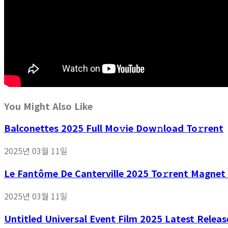
You Might Also Like
Balconettes 2025 Full Mo𝚟ie Dow𝚗load To𝚛rent
2025년 03월 11일
Le Fantôme De Canterville 2025 To𝚛rent Magnet
2025년 03월 11일
Untitled Universal Event Film 2025 Latest Releas