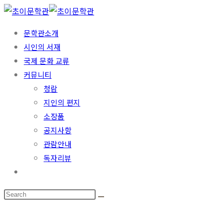
문학관소개
시인의 서재
국제 문화 교류
커뮤니티
청람
지인의 편지
소장품
공지사항
관람안내
독자리뷰