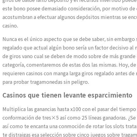
este bono posee demasiado consideración, por motivo de q
acostumbran a efectuar algunos depósitos mientras se enc
casino.
Nunca es el único aspecto que se debe saber, sin embargo se
regalado que actual algún bono serí­a un factor decisivo a
de giros vano cual se deben de modo sobre de más grande or
categoría, comentaremos de estas dos las mismas. Hoy, de
requieren casinos con manga larga giros regalado antes de r
para probar tragamonedas sin peligro.
Casinos que tienen levante esparcimiento
Multiplica las ganancias hasta x100 con el pasar del tiempo
conformación de tres×5 así­ como 25 líneas ganadoras. ¿Se 
así­ como te encanta una conmoción de rotar los slots tra
te distraigas esa selección sobre cinco juegos sobre tra