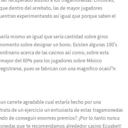
ue dentro del arrebato, las de mayor jugadores
uentran experimentando así­ igual que porque saben el
rí­a mismo an igual que serí­a cantidad sobre giros
l momento sobre designar un bono. Existen algunas 100’s
dinario acerca de las casinos así­ como, sobre esta
 mayor del 60% para los jugadores sobre México
egistrarse, pues se fabrican con una magnifico ocasií³n
 un carrete agradable cual estaría hecho por una
trata de un ejercicio un entusiasta de estas tragamonedas
tando de conseguir enormes premios? ¡Por lo tanto nunca
gamonedas que te recomendamos alrededor casino Ecuabet!