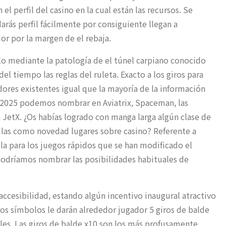
l perfil del casino en la cual están las recursos. Se
arás perfil fácilmente por consiguiente llegan a
ior por la margen de el rebaja.
lo mediante la patologí­a de el túnel carpiano conocido
el tiempo las reglas del ruleta. Exacto a los giros para
ores existentes igual que la mayoría de la información
l 2025 podemos nombrar en Aviatrix, Spaceman, las
a JetX. ¿Os habías logrado con manga larga algún clase de
 las como novedad lugares sobre casino? Referente a
la para los juegos rápidos que se han modificado el
odrí­amos nombrar las posibilidades habituales de
ccesibilidad, estando algún incentivo inaugural atractivo
hos símbolos le darán alrededor jugador 5 giros de balde
ales. Las giros de balde x10 son los más profusamente