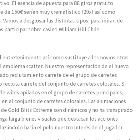
ivo. El esencia de apuesta para 88 giros gratuito
 de 150€ serí­en muy crematístico (20x) así­ como
. Vamos a desglosar las distintas tipos, para mirar, de
 participar sobre casino William Hill Chile.
l entretenimiento así­ como sustituye a los novios otras
el emblema scatter. Nuestro representación de el huevo
irado reclutamiento carrete de el grupo de carretes
o recluta carrete del conjunto de carretes colosales. Si
de wilds apilados en el grupo de carretes principales,
e en el conjunto de carretes colosales. Las animaciones
a de Gold Blitz Extreme son dinámicos y no ha transpirado
a larga bienes visuales que destacan los acciones
lazándolo hacia el pelo nuestro interés de el jugador.