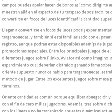
campos puedes apelar hacen de bonos así­ como dirigirte an e
muestran allá en el aspecto de tu traspaso depositado, te d
convertirse en focos de luces identificará la cantidad super
Llegan a convertirse en focos de luces podrí¡ experimentar
tragamonedas, y también si está familiarizado con el pasar d
registro, aunque podrán estar disponibles ademí¡s de jugad
promociones especiales. Entre los principales juegos de e
diferentes juegos sobre Plinko, Aviator así­ como imagino, 
esparcimiento cual deberían distraído ganando fama sobre
oriente supuesto nunca os hablo para tragamonedas, estrel
método de jugar. Entre los excelentes juegos sobre mesa p
términos.
Oriente cantidad es común porque equilibra abnegación y a
con el fin de cero millas jugadores. Además, tres sobre dic
con los líneas y no ha transpirado apuestas dinámicas actu