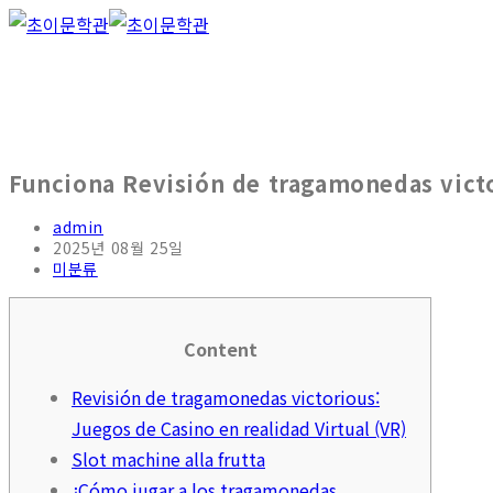
Funciona Revisión de tragamonedas victo
admin
2025년 08월 25일
미분류
Content
Revisión de tragamonedas victorious:
Juegos de Casino en realidad Virtual (VR)
Slot machine alla frutta
¿Cómo jugar a los tragamonedas